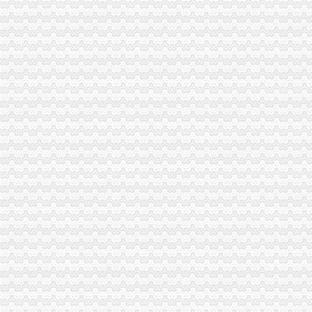
重庆企业工商电子营业执照登记信息年检流程查询网上申报系统|工商
我公司现在有营业执照,税务登记证和组织机构代码证,现在想要注
代办南岸区公司增资验资_第1页_家住南京家在在_职场_西祠胡同
市工商局企业监管所的进出口证办理流程干部上门为企业办理年检-重
杭州南岸商务代理有限公司_【信用信息_诉讼信息_财务信息_注册信息
南岸公司公司注册工商变更工商异动解除法律顾问投资公司转让【今日
重庆代办尼泊尔签证_重庆尼泊尔签证代办流程383_重庆签证中介
重庆市一方财务代理有限公司_【电话地址_招聘信息_注册信息_信用信
百业网_为企业,做推广
重庆代办埃塞俄比亚签证_重庆埃塞俄比亚签证代办流程378_重庆签证
重庆居住证办理全攻略,有了它以后再也不用愁了！_搜狐财经_搜狐网
南岸:着眼基层看问题心系群众惠民生(组图)_网易新闻
重庆巴南区营业执照代理找【渝力财务】-重庆商业街-重庆购物狂
百业网_为企业,做推广
重庆公司注销流程-文章
重庆市一方财务代理有限公司_【信用信息_诉讼信息_财务信息_注册信
注册一个公司的流程怎样?费用多少?-知乎
重庆大渡口区工商代理多少钱-商务服务-互动百科
代理公司注册_公司变更_工商注册代理代办_注册公司流程及费用-重庆
重庆市江北区营业执照办理流程_营业执照办理-益记财务公司_【会计
（机场路）白云区工商注册,广州营业执照办理-广州58同城