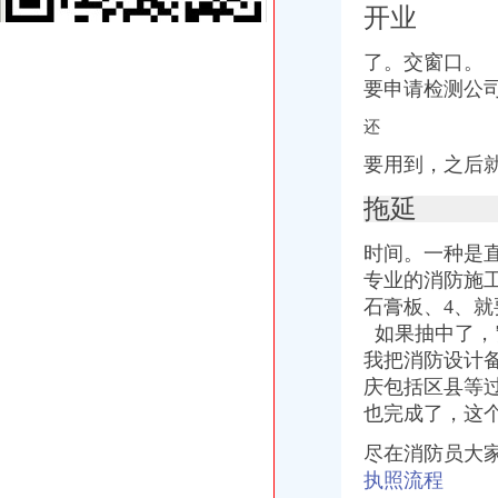
百业网_为企业,做推广
开业
重庆公司注销流程-文章
重庆市一方财务代理有限公司_【信用信息_诉讼信息_财务信息_注册信
了。交窗口。
注册一个公司的流程怎样?费用多少?-知乎
要申请检测公
重庆大渡口区工商代理多少钱-商务服务-互动百科
代理公司注册_公司变更_工商注册代理代办_注册公司流程及费用-重庆
还
重庆市江北区营业执照办理流程_营业执照办理-益记财务公司_【会计
要用到，之后
（机场路）白云区工商注册,广州营业执照办理-广州58同城
重庆丙成置业代理有限公司_【电话地址_招聘信息_注册信息_信用信息
拖延
重庆公司注销流程-文章
安徽省企业标准备案怎么找代理申请？_搜狐其它_搜狐网
时间。一种是
百业网_为企业,做推广
专业的消防施
重庆代办营业执照哪家好?营业执照年检流程是怎么样的_一诺财务i_
石膏板、
4、
重庆市一方财务代理有限公司招聘信息_电话_地址-智联招聘
如果抽中了，
百业网_为企业,做推广
重庆吧_重庆贴吧_重庆大家正在说吧
我把消防设计
重庆营业执照代办|重庆代帐公司|重庆恒茂投资管理有限公司-重庆帅博
庆包括区县等
重庆代办营业执照,代办公司注册流程及费用,青蜂企服！
也完成了，这
南岸区代办营业执照流程
代理公司注册_公司变更_工商注册代理代办_注册公司流程及费用-重庆
尽在消防员大
百业网_为企业,做推广
执照流程
重庆代办埃塞俄比亚签证_重庆埃塞俄比亚签证代办流程378_重庆签证