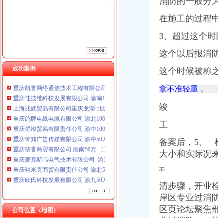
消防的一般分
重庆星竣贸易有限责任公司 渝中100万 （进出口权）
重庆饰知广告传媒有限公司 渝中50万 （工商注册）
在施工的过程
重庆翡誉商贸有限公司 渝南50万 （工商注册）
3、超过这个
重庆麦克斯韦电气技术有限公司 渝新 （工商注册）
重庆科米克商贸有限责任公司 渝北50万 （工商注册）
这个以后报消
重庆欧氏科技发展有限公司 渝九50万 （进出口权）
重庆嘉天琪科技有限公司 渝北30万 （工商注册）
成功案例
这个时候被称
重庆凯誉网络通信技术工程有限公司 渝中300万 （工商变更）
拿不准轻重，
重庆佳技维科技发展有限公司 渝南100万 （进出口权）
上海兆妩贸易有限公司重庆龙湖·北城天街分公司 （工商注册）
竣
重庆鸽牌电线电缆有限公司 渝北10010万 (进出口权)
重庆星竣贸易有限责任公司 渝中100万 （进出口权）
工
重庆饰知广告传媒有限公司 渝中50万 （工商注册）
重庆翡誉商贸有限公司 渝南50万 （工商注册）
备案后，5、
重庆麦克斯韦电气技术有限公司 渝新 （工商注册）
大小和实际况
重庆科米克商贸有限责任公司 渝北50万 （工商注册）
不
重庆欧氏科技发展有限公司 渝九50万 （进出口权）
重庆嘉天琪科技有限公司 渝北30万 （工商注册）
清步骤，开业检
重庆凯誉网络通信技术工程有限公司 渝中300万 （工商变更）
岸区专业过消防
重庆佳技维科技发展有限公司 渝南100万 （进出口权）
区页论坛聚焦
公司位置（地图）
上海兆妩贸易有限公司重庆龙湖·北城天街分公司 （工商注册）