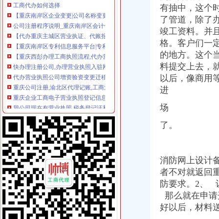
【重庆南岸区企业变更|公司名称变更|公司/法人变更】-重庆赶集网
有抽中，这个
公司注册程序说明_重庆南岸区会计代帐_新浪博客
了管道，
除了
【代办重庆主城区营业执证、代账报税、旧账整理工商注册】江
竣工资料。并
【重庆南岸区专利信息服务平台|专利注册|公司专利申请注册】-重庆赶
格。客户们一
【重庆西彭办理工商执照流程,代办营业执照】价格,厂家,图片,公
的地方。这个
快办理注册公司,办理营业执照入驻网店企业店铺
料提交上去，
代办营业执照公司增资验资变更迁移税务咨询重庆工商年检今题网
以后，像商用
重庆公司注册,渝北区代理记账,工商注册地址托管
重庆企业工商电子营业执照登记信息年检流程查询网上申报系统|工商
进
我公司现在有营业执照,税务登记证和组织机构代码证,现在想要注
场
代办南岸区公司增资验资_第1页_家住南京家在在_职场_西祠胡同
市工商局企业监管所的进出口证办理流程干部上门为企业办理年检-重
了。
杭州南岸商务代理有限公司_【信用信息_诉讼信息_财务信息_注册信息
南岸公司公司注册工商变更工商异动解除法律顾问投资公司转让【今日
重庆代办尼泊尔签证_重庆尼泊尔签证代办流程383_重庆签证中介
消防网上设计
重庆市一方财务代理有限公司_【电话地址_招聘信息_注册信息_信用信
百业网_为企业,做推广
者不对就返回
重庆代办埃塞俄比亚签证_重庆埃塞俄比亚签证代办流程378_重庆签证
防要求。2、
重庆居住证办理全攻略,有了它以后再也不用愁了！_搜狐财经_搜狐网
那么就在申请
南岸:着眼基层看问题心系群众惠民生(组图)_网易新闻
好以后，材料
重庆巴南区营业执照代理找【渝力财务】-重庆商业街-重庆购物狂