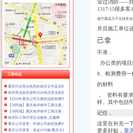
业过消防——找重
1317:15
就宁愿花几千元找专业
并且施工单位
南岸区代办营业执照流程
代理公司注册_公司变更_工商注册代理代办_注册公司流程及费用-重庆
己拿
百业网_为企业,做推广
重庆代办埃塞俄比亚签证_重庆埃塞俄比亚签证代办流程378_重庆签证
不准，
重庆公司变更：申请公司执照免费代办啦-重庆爱问分类
丰台区代办营业执照,丰台区代办营业执照流程及费用|北京公司注册
办公类的项目
南岸区工商企业办理营业执照的流程_第1页_中国杂谈！_人文_西祠胡同
8、检测费用一般
重庆市南岸区营业执照办理营业执照怎么办理-益记财务公司_【会计服
工商动态
重庆代办营业执照的相关文件及流程_重庆慢牛工商咨询_新浪博客
的材料
南岸营业执照资料代办电话营业执照办理-益记财务_【会计服务】-威
【2016年重庆公司注册的流程有哪些？】-南岸南坪易登网
，
资料有要求
【58同城】重庆南岸南坪工商注册_公司注册代理_代办注册公司价格
样。其中包括
【58同城】重庆南岸南坪工商注册_公司注册代理_代办注册公司价格
南岸区工商代理企业服务_志趣网
记住，
重庆公司变更：申请公司执照免费代办啦-重庆爱问分类
这里在补充一
重庆公司变更：老会计代账/重庆主城区工商营业执照全程代办/会计实-
更多好贴，
重
工商代办如何选择