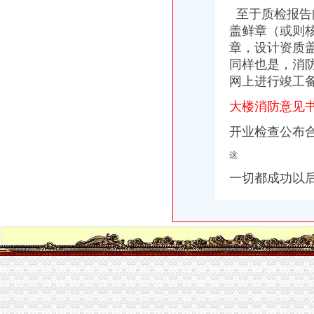
至于质检报告
重庆公司变更：申请公司执照免费代办啦-重庆爱问分类
丰台区代办营业执照,丰台区代办营业执照流程及费用|北京公司注册
盖鲜章（或则
南岸区工商企业办理营业执照的流程_第1页_中国杂谈！_人文_西祠胡同
章，设计资质
重庆市南岸区营业执照办理营业执照怎么办理-益记财务公司_【会计服
同样也是，消
重庆代办营业执照的相关文件及流程_重庆慢牛工商咨询_新浪博客
网上进行竣工
南岸营业执照资料代办电话营业执照办理-益记财务_【会计服务】-威
【2016年重庆公司注册的流程有哪些？】-南岸南坪易登网
大楼消防意见书
【58同城】重庆南岸南坪工商注册_公司注册代理_代办注册公司价格
开业检查公布
【58同城】重庆南岸南坪工商注册_公司注册代理_代办注册公司价格
南岸区工商代理企业服务_志趣网
这
重庆公司变更：申请公司执照免费代办啦-重庆爱问分类
重庆公司变更：老会计代账/重庆主城区工商营业执照全程代办/会计实-
一切都成功以
工商代办如何选择
【重庆南岸区企业变更|公司名称变更|公司/法人变更】-重庆赶集网
公司注册程序说明_重庆南岸区会计代帐_新浪博客
【代办重庆主城区营业执证、代账报税、旧账整理工商注册】江
【重庆南岸区专利信息服务平台|专利注册|公司专利申请注册】-重庆赶
【重庆西彭办理工商执照流程,代办营业执照】价格,厂家,图片,公
快办理注册公司,办理营业执照入驻网店企业店铺
代办营业执照公司增资验资变更迁移税务咨询重庆工商年检今题网
重庆公司注册,渝北区代理记账,工商注册地址托管