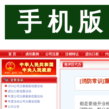
手 机 版
首 页
成功案例
公司注册
注销转让
进出口权
代
南岸区代办
营业执照流
程
[消防常识
2014公司注册最新优惠活动
进出口权优惠活动
年度公司注册最新优惠活动
年度活动公司注册送优惠
都是要做开业
公示公告
重庆鸽牌电线电缆有限公司 渝北10010万 (进出口权)