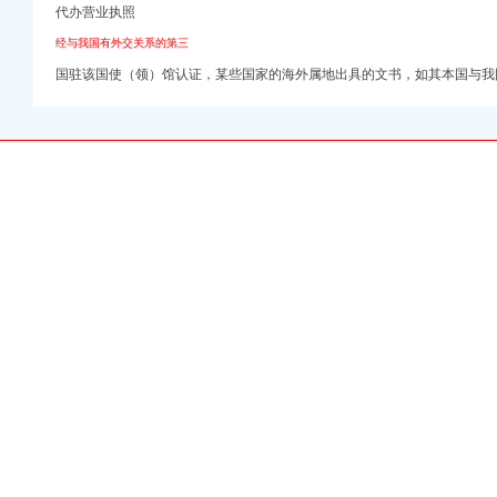
代办营业执照
口权)
口权）
经与我国有外交关系的第三
册）
国驻该国使（领）馆认证，某些国家的海外属地出具的文书，如其本国与我
注册）
注册）
权）
）
 （工商变更）
出口权）
司 （工商注册）
口权)
口权）
册）
注册）
注册）
权）
）
 （工商变更）
出口权）