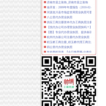
渝开发：2009年年度报告（2010-02-06）_渝开
河源龙川县市场监管局营业执照可委托邮政代办
八公里代办营业执照
供应工商注册资本代办工商执照注册代办工商
【找代办公司办理营业执照快吗？】-北京易登
【图】专业代办营业执照、提供各区正规真实
杭州代办新公司注册代办营业执照（八大区）增
积玉桥工商注册_积玉桥代理工商注册_积玉桥代办营业
四公里代办营业执照
发布商机列表_【今日推荐网-分类信息】
三峡大坝景区商铺招租公告_荆楚网
江门碧桂园西江府一手楼盘驻场（包住）_广东
上海宝山公司注册-食品流程许可证办理优惠
港联国际供应深圳公司执照转让、变更一站式办理
上新街代办营业执照
重庆营业执照代办_重庆工商代办_重庆工商注册
顺德各镇代办营业执照注册公司【今日推荐网-佛
顺德营业执照代办
长春工商注册代理_代办营业执照|长春代办公司
代办个体营业执照_志趣网
南岸周边代办营业执照