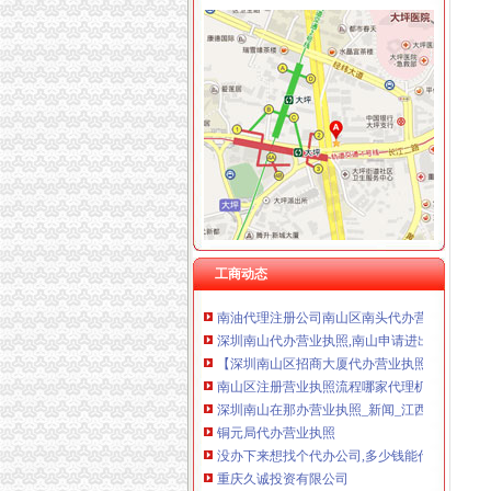
上海兆妩贸易有限公司重庆龙湖·北城天街分公
福利社
福利社的微博_腾讯微博
福利社
福利社_圈子_杭州19楼
福利社-苹果笔记本,iPhone,iPad,苹果正品购
品宝贝福利社|品宅男福利社天天更新！每日有福
工商动态
南山代办营业执照
南油代理注册公司南山区南头代办营业执照后海
深圳南山代办营业执照,南山申请进出口经营_
【深圳南山区招商大厦代办营业执照】价格,厂家
南山区注册营业执照流程哪家代理机构靠谱？-
深圳南山在那办营业执照_新闻_江西信息资讯
铜元局代办营业执照
没办下来想找个代办公司,多少钱能代办公司营
重庆久诚投资有限公司
济南市居之装饰_济南市居之装饰