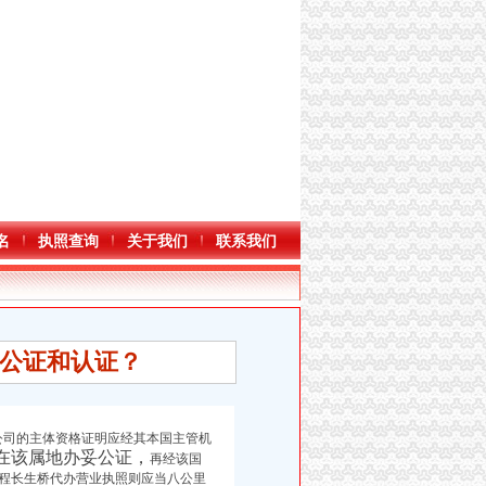
名
执照查询
关于我们
联系我们
公证和认证？
公司的主体资格证明应经其本国主管机
在该属地办妥公证，
再经该国
程长生桥代办营业执照
则应当八公里