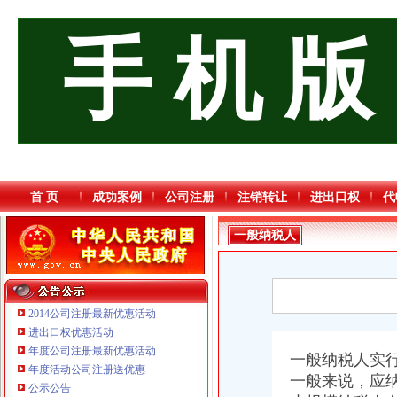
手 机 版
首 页
成功案例
公司注册
注销转让
进出口权
代
一般纳税人
2014公司注册最新优惠活动
进出口权优惠活动
年度公司注册最新优惠活动
一般纳税人实行
年度活动公司注册送优惠
一般来说，应
公示公告