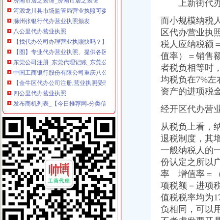
上新街代
河源龙川县市场监管局营业执照可委托邮政代办_河源新闻_南方网
滁州张银行代办营业执照颁发
而小规模纳税
八公里代办营业执照
区代办营业执
【找代办公司办理营业执照快吗？】-北京易登网
税人应纳税额＝
【图】专业代办营业执照、提供各区正规真实注册地址、增资服务、企
东莞公司注册_东莞代理记账_东莞公司转让_东莞公司注销-东莞代办营
值率）＝销售额
中国工商银行股份有限公司重庆八公里支行
者税负相等时
【金牛区代办公司注册,营业执照受理,代办许可】-金牛蜀汉路易登网
均税负在7%左
四公里代办营业执照
资产的进项税
发布商机列表_【今日推荐网-分类信息】
江门碧桂园西江府一手楼盘驻场（包住）_广东中原地产代理有限公
经开区代办营
港联国际供应深圳公司执照转让、变更一站式办理-深圳58同城
从税负上看，
保定百业网_保定百业网店_为企业,做推广
供应深圳公司注册、快捷代办营业执照仅需800元_志趣网
退税制度，其
上新街代办营业执照
一般纳税人的
重庆营业执照代办_重庆工商代办_重庆工商注册_松立工商_页
份认定之所以广
代办个体营业执照_志趣网
率 增值率＝
【58同城】重庆南岸上新街资质证书办理_企业资质代理_资质代办机构
项税额－进项
找人代办营业执照哪家好_百度知道
值税税率均为
襄市各类优惠政策通览
负相同，可以
南岸周边代办营业执照
庐区百花大厦附近代办营业执照做账报税找张娜娜会计合肥工商年检