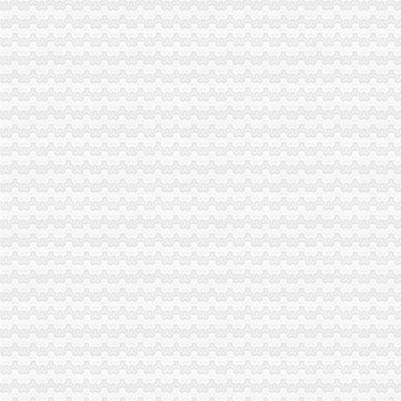
品宝贝福利社|品宅男福利社天天更新！每日有福利,来找福利
南山代办营业执照
南油代理注册公司南山区南头代办营业执照后海代办个体工商户-一
深圳南山代办营业执照,南山申请进出口经营_志趣网
【深圳南山区招商大厦代办营业执照】价格,厂家,图片,公司注册、
南山区注册营业执照流程哪家代理机构靠谱？-商务-十堰网
深圳南山在那办营业执照_新闻_江西信息资讯网
铜元局代办营业执照
没办下来想找个代办公司,多少钱能代办公司营业执照呢_搜问问
重庆久诚投资有限公司
济南市居之装饰_济南市居之装饰
渝开发：2009年年度报告（2010-02-06）_渝开发（000514）个股公
河源龙川县市场监管局营业执照可委托邮政代办_河源新闻_南方网
八公里代办营业执照
供应工商注册资本代办工商执照注册代办工商营业执照注册
【找代办公司办理营业执照快吗？】-北京易登网
【图】专业代办营业执照、提供各区正规真实注册地址、增资服务、企
杭州代办新公司注册代办营业执照（八大区）增资-久久信息网
积玉桥工商注册_积玉桥代理工商注册_积玉桥代办营业执照-qd8.com.cn
四公里代办营业执照
发布商机列表_【今日推荐网-分类信息】
三峡大坝景区商铺招租公告_荆楚网