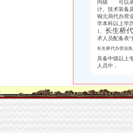
丙级 可以承
虎丘新区苏州物业资质代理物业公司营业执照办理【今日推荐网-苏州
计。技术装备
经开区代办营业执照
铜元局代办营
经开区工商局颁发批经营场所登记申报承诺制营业执照
学本科以上
浏经开区第一张电子营业执照新鲜出炉了_搜狐财经_搜狐网
长生桥
注册资金100万的营业执照转让经开区的地址-昆明58同城
1、
【开公司办营业执照哪家快？重庆江北代办营业执照【渝盾】快】
术人员配备表”
邯郸经开区营业执照办理全程电子化_河北新闻网
长生桥代办营业
长生桥代办营业执照
代办个体户营业执照卫生许可证和税务要多少钱多长时间_卫生_匿名_
具备中级以上
广州市长照长有企业管理有限公司_【信用信息_诉讼信息_财务信息_注
人员中，
中国邮政集团公司重庆市南岸区长生桥邮政支局
在番禺如何快速注册公司【今日推荐网-广州工商/税务/财务】
【58同城】重庆南岸长生桥资质证书办理_企业资质代理_资质代办机构
南坪代办营业执照
重庆市泛亚保险代理有限公司南岸区南坪营业部_【电话地址_招聘信息
南岸区代办营业执照的流程-重庆商业街-重庆购物狂
代办公司、个体营业执照、代理记帐_秦岛工商注册_秦岛列表网
【重庆营业执照代办公司注册】-专利注册-重庆赶集网
重庆南坪代理记账纳税申报公司变更南坪工商注册-重庆酷易搜
南岸区代办营业执照流程
代理公司注册_公司变更_工商注册代理代办_注册公司流程及费用-重庆