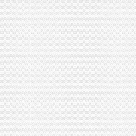
中国邮政集团公司重庆市南岸区长生桥邮政支局
在番禺如何快速注册公司【今日推荐网-广州工商/税务/财务】
【58同城】重庆南岸长生桥资质证书办理_企业资质代理_资质代办机构
南坪代办营业执照
重庆市泛亚保险代理有限公司南岸区南坪营业部_【电话地址_招聘信息
南岸区代办营业执照的流程-重庆商业街-重庆购物狂
代办公司、个体营业执照、代理记帐_秦岛工商注册_秦岛列表网
【重庆营业执照代办公司注册】-专利注册-重庆赶集网
重庆南坪代理记账纳税申报公司变更南坪工商注册-重庆酷易搜
南岸区代办营业执照流程
代理公司注册_公司变更_工商注册代理代办_注册公司流程及费用-重庆
百业网_为企业,做推广
重庆代办埃塞俄比亚签证_重庆埃塞俄比亚签证代办流程378_重庆签证
【58同城】重庆南岸南坪工商注册_公司注册代理_代办注册公司价格
重庆公司变更：申请公司执照免费代办啦-重庆爱问分类
重庆代办营业执照
璧山代账,璧山工商代办,璧山营业执照代办,璧山代帐,重庆曙睿财
重庆助代理注册公司营业执照正规合法便捷高效-商务服务
【重庆公司代办价格慢牛工商代办费用500元】-易龙商务网
重庆公司注册低至300元,验资增资,代办分公司,个体户,进出口
重庆代理记帐|重庆财务公司|重庆文秋财务咨询有限公司|重庆工商代办
南岸区代办营业执照