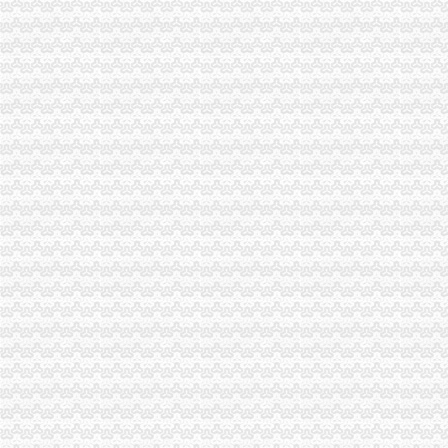
百业网_为企业,做推广
重庆代办埃塞俄比亚签证_重庆埃塞俄比亚签证代办流程378_重庆签证
【58同城】重庆南岸南坪工商注册_公司注册代理_代办注册公司价格
重庆公司变更：申请公司执照免费代办啦-重庆爱问分类
重庆代办营业执照
璧山代账,璧山工商代办,璧山营业执照代办,璧山代帐,重庆曙睿财
重庆助代理注册公司营业执照正规合法便捷高效-商务服务
【重庆公司代办价格慢牛工商代办费用500元】-易龙商务网
重庆公司注册低至300元,验资增资,代办分公司,个体户,进出口
重庆代理记帐|重庆财务公司|重庆文秋财务咨询有限公司|重庆工商代办
南岸区代办营业执照
卓越国虹时代中心写字楼出售,南岸新地标纯办公区现房挑高5.1米
南岸区营业执照代办_志趣网
重庆南岸代办理营业执照代办公司营业执照-益记财务公司_【会计服务
重庆南岸区个体户营业执照办理办个体户_搜问问
重庆南岸区代办公司营业执照_南坪代理公司注册_个体户工商登记_开
福利社
福利社的微博_腾讯微博
福利社
福利社_圈子_杭州19楼
福利社-苹果笔记本,iPhone,iPad,苹果正品购买,在这里有便宜的苹