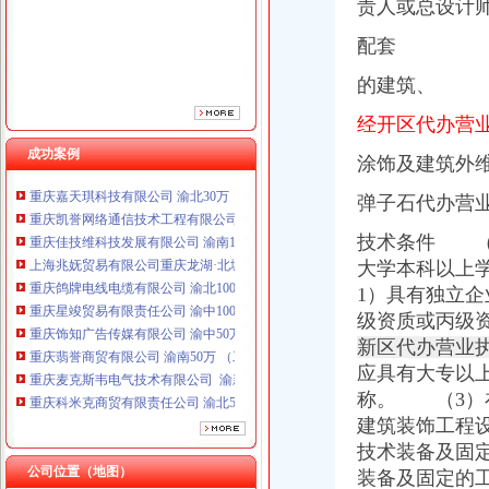
责人或总设计
重庆鸽牌电线电缆有限公司 渝北10010万 (进出口权)
重庆星竣贸易有限责任公司 渝中100万 （进出口权）
配套
重庆饰知广告传媒有限公司 渝中50万 （工商注册）
的建筑、
重庆翡誉商贸有限公司 渝南50万 （工商注册）
重庆麦克斯韦电气技术有限公司 渝新 （工商注册）
经开区代办营
重庆科米克商贸有限责任公司 渝北50万 （工商注册）
重庆欧氏科技发展有限公司 渝九50万 （进出口权）
成功案例
涂饰及建筑外
重庆嘉天琪科技有限公司 渝北30万 （工商注册）
重庆凯誉网络通信技术工程有限公司 渝中300万 （工商变更）
弹子石代办营
重庆佳技维科技发展有限公司 渝南100万 （进出口权）
技术条件 （
上海兆妩贸易有限公司重庆龙湖·北城天街分公司 （工商注册）
大学本科以上
重庆鸽牌电线电缆有限公司 渝北10010万 (进出口权)
重庆星竣贸易有限责任公司 渝中100万 （进出口权）
1）具有独立企
重庆饰知广告传媒有限公司 渝中50万 （工商注册）
级资质或丙级
重庆翡誉商贸有限公司 渝南50万 （工商注册）
新区代办营业
重庆麦克斯韦电气技术有限公司 渝新 （工商注册）
应具有大专以
重庆科米克商贸有限责任公司 渝北50万 （工商注册）
称。 （3）
重庆欧氏科技发展有限公司 渝九50万 （进出口权）
建筑装饰工程
重庆嘉天琪科技有限公司 渝北30万 （工商注册）
技术装备及固
重庆凯誉网络通信技术工程有限公司 渝中300万 （工商变更）
公司位置（地图）
重庆佳技维科技发展有限公司 渝南100万 （进出口权）
装备及固定的