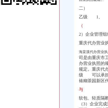
【58同城】代办营业执照代办营业执照
庐区百花大厦附近代办营业执照做账报税找张娜娜会计合肥工商年检
二）
深圳工商局附近有代办营业执照么
重庆专项审批：重庆诚信专业代办南岸区营业执照,房地产开发资质验
乙级 1、 
闵行区莘庄莘建东路附近代办工商营业执照注册代理记账-上海58同城
（
海棠溪代办营业执照
重庆求谷科技有限公司
2）企业管理组
重庆墨泽文化播有限公司_工商信息_电话_地址_信用信息_财务信息
武昌区公司注册|代理注册|公司代办_武汉企业注册代理服务中心
重庆代办营业
重庆长航汽车服务有限公司_【信用信息_诉讼信息_财务信息_注册信息
【重庆海棠溪其他商务服务信息】-重庆赶集网
海棠溪代办营业执
弹子石代办营业执照
司是由重庆市
重庆钢运置业代理有限公司子石分部_【电话地址_招聘信息_注册信
办营业执照的
子石工商代办_列表网
规定。
重庆代
【重庆子石厂家属区附近快递公司_快递网点_快递电话】-重庆赶
级 可以承担
专业代办预包装食品经营许可不成功不收费
裱糊茶园新区
【重庆南岸区商务服务企业名录】_第2页_顺企网
茶园新区代办营业执照
与
重庆哪家代办较快办理营业执照,房地产开发资质验资-重庆58同城
【图】南岸茶园新区府公司注册代办营业执照代理_重庆工商注册_重
软包、轻质隔
新华区注册公司条件、步骤,2017年新华代理注册公司要多少钱
（3）企业完
苏州注册公司_苏州代理记账_苏州代办营业执照_苏州新区|吴中区|吴江|