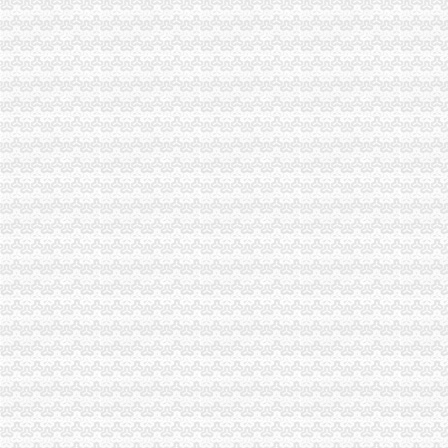
弹子石代办营业执照
重庆钢运置业代理有限公司子石分部_【电话地址_招聘信息_注册信
子石工商代办_列表网
【重庆子石厂家属区附近快递公司_快递网点_快递电话】-重庆赶
专业代办预包装食品经营许可不成功不收费
【重庆南岸区商务服务企业名录】_第2页_顺企网
茶园新区代办营业执照
重庆哪家代办较快办理营业执照,房地产开发资质验资-重庆58同城
【图】南岸茶园新区府公司注册代办营业执照代理_重庆工商注册_重
新华区注册公司条件、步骤,2017年新华代理注册公司要多少钱
苏州注册公司_苏州代理记账_苏州代办营业执照_苏州新区|吴中区|吴江|
虎丘新区苏州物业资质代理物业公司营业执照办理【今日推荐网-苏州
经开区代办营业执照
经开区工商局颁发批经营场所登记申报承诺制营业执照
浏经开区第一张电子营业执照新鲜出炉了_搜狐财经_搜狐网
注册资金100万的营业执照转让经开区的地址-昆明58同城
【开公司办营业执照哪家快？重庆江北代办营业执照【渝盾】快】
邯郸经开区营业执照办理全程电子化_河北新闻网
长生桥代办营业执照
代办个体户营业执照卫生许可证和税务要多少钱多长时间_卫生_匿名_
广州市长照长有企业管理有限公司_【信用信息_诉讼信息_财务信息_注