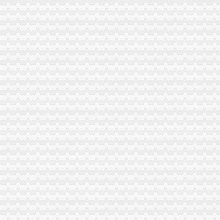
江门碧桂园西江府一手楼盘驻场（包住）_广东中原地产代理有限公
上海宝山公司注册-食品流程许可证办理优惠
港联国际供应深圳公司执照转让、变更一站式办理-深圳58同城
上新街代办营业执照
重庆营业执照代办_重庆工商代办_重庆工商注册_松立工商_页
顺德各镇代办营业执照注册公司【今日推荐网-佛山工商/税务/财务】
顺德营业执照代办
长春工商注册代理_代办营业执照|长春代办公司
代办个体营业执照_志趣网
南岸周边代办营业执照
【58同城】代办营业执照代办营业执照
庐区百花大厦附近代办营业执照做账报税找张娜娜会计合肥工商年检
深圳工商局附近有代办营业执照么
重庆专项审批：重庆诚信专业代办南岸区营业执照,房地产开发资质验
闵行区莘庄莘建东路附近代办工商营业执照注册代理记账-上海58同城
海棠溪代办营业执照
重庆求谷科技有限公司
重庆墨泽文化播有限公司_工商信息_电话_地址_信用信息_财务信息
武昌区公司注册|代理注册|公司代办_武汉企业注册代理服务中心
重庆长航汽车服务有限公司_【信用信息_诉讼信息_财务信息_注册信息
【重庆海棠溪其他商务服务信息】-重庆赶集网