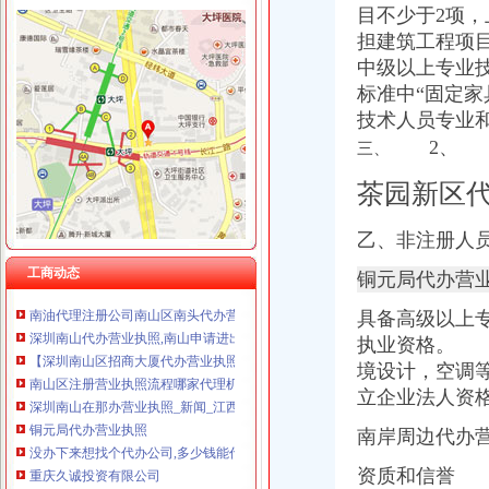
上海兆妩贸易有限公司重庆龙湖·北城天街分公司 （工商注册）
目不少于2项，
担建筑工程项
中级以上专业
标准中“固定家
技术人员专业
福利社
2、
三、
福利社的微博_腾讯微博
福利社
茶园新区
福利社_圈子_杭州19楼
福利社-苹果笔记本,iPhone,iPad,苹果正品购买,在这里有便宜的苹
乙、非注册人
品宝贝福利社|品宅男福利社天天更新！每日有福利,来找福利
南山代办营业执照
工商动态
铜元局代办营
南油代理注册公司南山区南头代办营业执照后海代办个体工商户-一
具备高级以上
深圳南山代办营业执照,南山申请进出口经营_志趣网
【深圳南山区招商大厦代办营业执照】价格,厂家,图片,公司注册、
执业资格。 
南山区注册营业执照流程哪家代理机构靠谱？-商务-十堰网
境设计，空调
深圳南山在那办营业执照_新闻_江西信息资讯网
立企业
法人资
铜元局代办营业执照
没办下来想找个代办公司,多少钱能代办公司营业执照呢_搜问问
南岸周边代办
重庆久诚投资有限公司
资质和信誉 
济南市居之装饰_济南市居之装饰