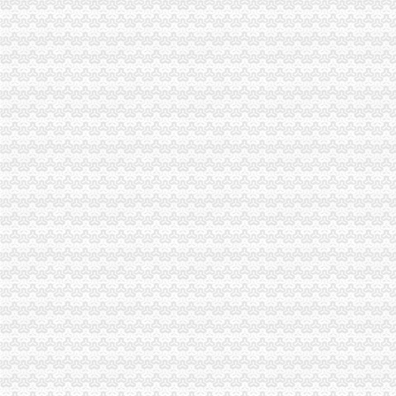
上新街代办营业执照
重庆营业执照代办_重庆工商代办_重庆工商注册_松立工商_页
顺德各镇代办营业执照注册公司【今日推荐网-佛山工商/税务/财务】
顺德营业执照代办
长春工商注册代理_代办营业执照|长春代办公司
代办个体营业执照_志趣网
南岸周边代办营业执照
【58同城】代办营业执照代办营业执照
庐区百花大厦附近代办营业执照做账报税找张娜娜会计合肥工商年检
深圳工商局附近有代办营业执照么
重庆专项审批：重庆诚信专业代办南岸区营业执照,房地产开发资质验
闵行区莘庄莘建东路附近代办工商营业执照注册代理记账-上海58同城
海棠溪代办营业执照
重庆求谷科技有限公司
重庆墨泽文化播有限公司_工商信息_电话_地址_信用信息_财务信息
武昌区公司注册|代理注册|公司代办_武汉企业注册代理服务中心
重庆长航汽车服务有限公司_【信用信息_诉讼信息_财务信息_注册信息
【重庆海棠溪其他商务服务信息】-重庆赶集网
弹子石代办营业执照
重庆钢运置业代理有限公司子石分部_【电话地址_招聘信息_注册信
子石工商代办_列表网
【重庆子石厂家属区附近快递公司_快递网点_快递电话】-重庆赶