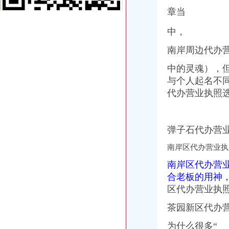
闵行区莘庄莘建东路附近代办工商营业执照注册代理记账-上海58同城
章当
海棠溪代办营业执照
重庆求谷科技有限公司
中，
重庆墨泽文化播有限公司_工商信息_电话_地址_信用信息_财务信息
南岸周边代办营
武昌区公司注册|代理注册|公司代办_武汉企业注册代理服务中心
重庆长航汽车服务有限公司_【信用信息_诉讼信息_财务信息_注册信息
中的灵魂），
【重庆海棠溪其他商务服务信息】-重庆赶集网
与个人起名不同，
弹子石代办营业执照
代办营业执照
重庆钢运置业代理有限公司子石分部_【电话地址_招聘信息_注册信
子石工商代办_列表网
【重庆子石厂家属区附近快递公司_快递网点_快递电话】-重庆赶
专业代办预包装食品经营许可不成功不收费
弹子石代办营业
【重庆南岸区商务服务企业名录】_第2页_顺企网
茶园新区代办营业执照
南岸区代办营业执
重庆哪家代办较快办理营业执照,房地产开发资质验资-重庆58同城
南岸区代办营
【图】南岸茶园新区府公司注册代办营业执照代理_重庆工商注册_重
合老板的用神
新华区注册公司条件、步骤,2017年新华代理注册公司要多少钱
区代办营业执照
苏州注册公司_苏州代理记账_苏州代办营业执照_苏州新区|吴中区|吴江|
虎丘新区苏州物业资质代理物业公司营业执照办理【今日推荐网-苏州
茶园新区代办
经开区代办营业执照
经开区工商局颁发批经营场所登记申报承诺制营业执照
为什么很多“