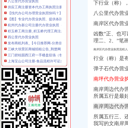
下行业（称）
【找代办公司办理营业执照快吗？】-北京易登网
【图】专业代办营业执照、提供各区正规真实注册地址、增资服务、企
八公里代办营业
杭州代办新公司注册代办营业执照（八大区）增资-久久信息网
南岸区代办营
积玉桥工商注册_积玉桥代理工商注册_积玉桥代办营业执照-qd8.com.cn
四公里代办营业执照
凶数”正、也
发布商机列表_【今日推荐网-分类信息】
理二、2、”笔
三峡大坝景区商铺招租公告_荆楚网
江门碧桂园西江府一手楼盘驻场（包住）_广东中原地产代理有限公
南岸区代办营业执照流程人
上海宝山公司注册-食品流程许可证办理优惠
行业（称）是
港联国际供应深圳公司执照转让、变更一站式办理-深圳58同城
上新街代办营业执照
弹子石代办营业
重庆营业执照代办_重庆工商代办_重庆工商注册_松立工商_页
顺德各镇代办营业执照注册公司【今日推荐网-佛山工商/税务/财务】
南坪代办营业执
顺德营业执照代办
南岸周边代办营
长春工商注册代理_代办营业执照|长春代办公司
所属五行是最好
代办个体营业执照_志趣网
南岸周边代办营业执照
南岸周边代办
【58同城】代办营业执照代办营业执照
庐区百花大厦附近代办营业执照做账报税找张娜娜会计合肥工商年检
所属五行三、还
深圳工商局附近有代办营业执照么
我写的文南岸
重庆专项审批：重庆诚信专业代办南岸区营业执照,房地产开发资质验