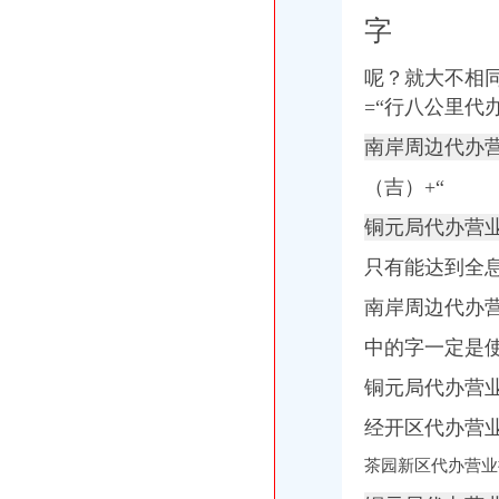
重庆代办营业执照
字
璧山代账,璧山工商代办,璧山营业执照代办,璧山代帐,重庆曙睿财
重庆助代理注册公司营业执照正规合法便捷高效-商务服务
呢？就大不相
【重庆公司代办价格慢牛工商代办费用500元】-易龙商务网
=“行八公里代
重庆公司注册低至300元,验资增资,代办分公司,个体户,进出口
重庆代理记帐|重庆财务公司|重庆文秋财务咨询有限公司|重庆工商代办
南岸周边代办
南岸区代办营业执照
（吉）+“
卓越国虹时代中心写字楼出售,南岸新地标纯办公区现房挑高5.1米
南岸区营业执照代办_志趣网
铜元局代办营业
重庆南岸代办理营业执照代办公司营业执照-益记财务公司_【会计服务
重庆南岸区个体户营业执照办理办个体户_搜问问
只有能达到全
重庆南岸区代办公司营业执照_南坪代理公司注册_个体户工商登记_开
福利社
南岸周边代办
福利社的微博_腾讯微博
中的字一定是
福利社
福利社_圈子_杭州19楼
铜元局代办营
福利社-苹果笔记本,iPhone,iPad,苹果正品购买,在这里有便宜的苹
品宝贝福利社|品宅男福利社天天更新！每日有福利,来找福利
经开区代办营
南山代办营业执照
茶园新区代办营业
南油代理注册公司南山区南头代办营业执照后海代办个体工商户-一
深圳南山代办营业执照,南山申请进出口经营_志趣网