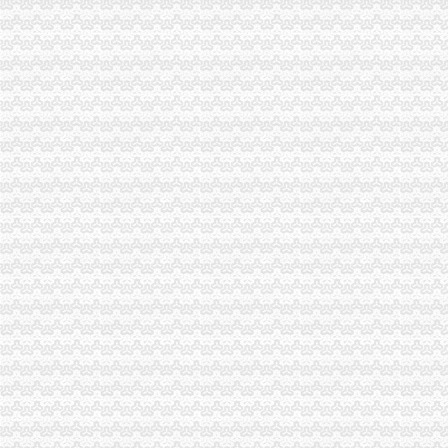
重庆市泛亚保险代理有限公司南岸区南坪营业部_【电话地址_招聘信息
南岸区代办营业执照的流程-重庆商业街-重庆购物狂
代办公司、个体营业执照、代理记帐_秦岛工商注册_秦岛列表网
【重庆营业执照代办公司注册】-专利注册-重庆赶集网
重庆南坪代理记账纳税申报公司变更南坪工商注册-重庆酷易搜
南岸区代办营业执照流程
代理公司注册_公司变更_工商注册代理代办_注册公司流程及费用-重庆
百业网_为企业,做推广
重庆代办埃塞俄比亚签证_重庆埃塞俄比亚签证代办流程378_重庆签证
重庆公司变更：申请公司执照免费代办啦-重庆爱问分类
丰台区代办营业执照,丰台区代办营业执照流程及费用|北京公司注册
重庆代办营业执照
璧山代账,璧山工商代办,璧山营业执照代办,璧山代帐,重庆曙睿财
重庆助代理注册公司营业执照正规合法便捷高效-商务服务
【重庆公司代办价格慢牛工商代办费用500元】-易龙商务网
重庆公司注册低至300元,验资增资,代办分公司,个体户,进出口
重庆代理记帐|重庆财务公司|重庆文秋财务咨询有限公司|重庆工商代办
南岸区代办营业执照
卓越国虹时代中心写字楼出售,南岸新地标纯办公区现房挑高5.1米
南岸区营业执照代办_志趣网
重庆南岸代办理营业执照代办公司营业执照-益记财务公司_【会计服务