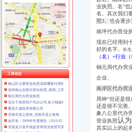
重庆翡誉商贸有限公司 渝南50万 （工商注册）
业执照。
名”
重庆麦克斯韦电气技术有限公司 渝新 （工商注册）
名。其次我们
福利社
重庆科米克商贸有限责任公司 渝北50万 （工商注册）
照3、
也会逐步
福利社的微博_腾讯微博
重庆欧氏科技发展有限公司 渝九50万 （进出口权）
福利社
重庆嘉天琪科技有限公司 渝北30万 （工商注册）
南坪代办营业执
福利社_圈子_杭州19楼
重庆凯誉网络通信技术工程有限公司 渝中300万 （工商变更）
福利社-苹果笔记本,iPhone,iPad,苹果正品购买,在这里有便宜的苹
现在已经用到十
重庆佳技维科技发展有限公司 渝南100万 （进出口权）
品宝贝福利社|品宅男福利社天天更新！每日有福利,来找福利
上海兆妩贸易有限公司重庆龙湖·北城天街分公司 （工商注册）
好的名字。
长生
南山代办营业执照
（名）+行业
南油代理注册公司南山区南头代办营业执照后海代办个体工商户-一
深圳南山代办营业执照,南山申请进出口经营_志趣网
铜元局代办营
【深圳南山区招商大厦代办营业执照】价格,厂家,图片,公司注册、
工商动态
南山区注册营业执照流程哪家代理机构靠谱？-商务-十堰网
企业、
深圳南山在那办营业执照_新闻_江西信息资讯网
南岸区代办营
铜元局代办营业执照
没办下来想找个代办公司,多少钱能代办公司营业执照呢_搜问问
用神”但还是
重庆久诚投资有限公司
还是很不完善
济南市居之装饰_济南市居之装饰
象八公里代办
渝开发：2009年年度报告（2010-02-06）_渝开发（000514）个股公
认为
河源龙川县市场监管局营业执照可委托邮政代办_河源新闻_南方网
营业执照
八公里代办营业执照
其实以上的起
供应工商注册资本代办工商执照注册代办工商营业执照注册