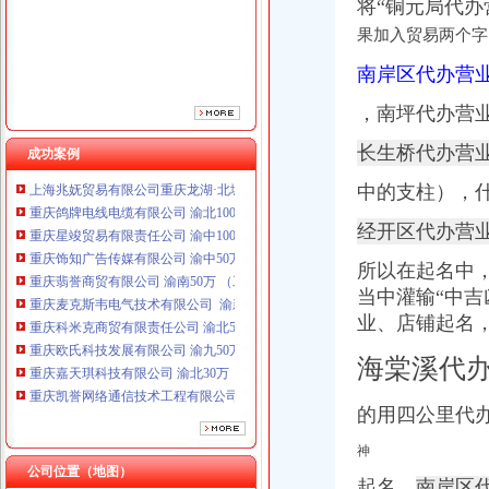
将“铜元局代办
果加入贸易两个字
南岸区代办营业
，
南坪代办营业
长生桥代办营业
成功案例
重庆鸽牌电线电缆有限公司 渝北10010万 (进出口权)
中的支柱），
重庆星竣贸易有限责任公司 渝中100万 （进出口权）
经开区代办营
重庆饰知广告传媒有限公司 渝中50万 （工商注册）
重庆翡誉商贸有限公司 渝南50万 （工商注册）
所以在起名中，
重庆麦克斯韦电气技术有限公司 渝新 （工商注册）
当中灌输“中
重庆科米克商贸有限责任公司 渝北50万 （工商注册）
业、店铺起名，
重庆欧氏科技发展有限公司 渝九50万 （进出口权）
重庆嘉天琪科技有限公司 渝北30万 （工商注册）
海棠溪代办
重庆凯誉网络通信技术工程有限公司 渝中300万 （工商变更）
重庆佳技维科技发展有限公司 渝南100万 （进出口权）
的用四公里代
上海兆妩贸易有限公司重庆龙湖·北城天街分公司 （工商注册）
重庆鸽牌电线电缆有限公司 渝北10010万 (进出口权)
神
重庆星竣贸易有限责任公司 渝中100万 （进出口权）
公司位置（地图）
重庆饰知广告传媒有限公司 渝中50万 （工商注册）
起名。
南岸区