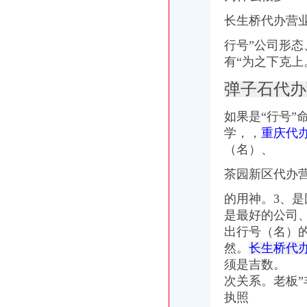
浏经开区第一张电子营业执照新鲜出炉了_搜狐财经_搜狐网
注册资金100万的营业执照转让经开区的地址-昆明58同城
长生桥代办营业
【开公司办营业执照哪家快？重庆江北代办营业执照【渝盾】快】
行号”公司形态
邯郸经开区营业执照办理全程电子化_河北新闻网
有“为之下克上
长生桥代办营业执照
代办个体户营业执照卫生许可证和税务要多少钱多长时间_卫生_匿名_
弹子石代办
广州市长照长有企业管理有限公司_【信用信息_诉讼信息_财务信息_注
中国邮政集团公司重庆市南岸区长生桥邮政支局
如果是“行号”
在番禺如何快速注册公司【今日推荐网-广州工商/税务/财务】
学，，
重庆代
【58同城】重庆南岸长生桥资质证书办理_企业资质代理_资质代办机构
（名）、
南坪代办营业执照
重庆市泛亚保险代理有限公司南岸区南坪营业部_【电话地址_招聘信息
茶园新区代办
南岸区代办营业执照的流程-重庆商业街-重庆购物狂
代办公司、个体营业执照、代理记帐_秦岛工商注册_秦岛列表网
的用神。3、是
【重庆营业执照代办公司注册】-专利注册-重庆赶集网
是最好的公司
重庆南坪代理记账纳税申报公司变更南坪工商注册-重庆酷易搜
出行号（名）
南岸区代办营业执照流程
然。
长生桥代办
代理公司注册_公司变更_工商注册代理代办_注册公司流程及费用-重庆
须是吉数。 
百业网_为企业,做推广
重庆代办埃塞俄比亚签证_重庆埃塞俄比亚签证代办流程378_重庆签证
次关系。老板
重庆公司变更：申请公司执照免费代办啦-重庆爱问分类
执照
丰台区代办营业执照,丰台区代办营业执照流程及费用|北京公司注册