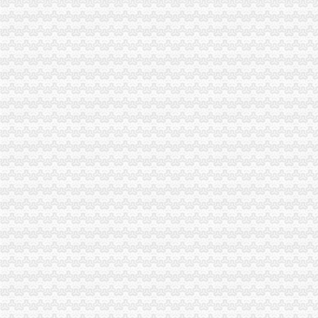
专业代办预包装食品经营许可不成功不收费
【重庆南岸区商务服务企业名录】_第2页_顺企网
茶园新区代办营业执照
重庆哪家代办较快办理营业执照,房地产开发资质验资-重庆58同城
【图】南岸茶园新区府公司注册代办营业执照代理_重庆工商注册_重
新华区注册公司条件、步骤,2017年新华代理注册公司要多少钱
苏州注册公司_苏州代理记账_苏州代办营业执照_苏州新区|吴中区|吴江|
虎丘新区苏州物业资质代理物业公司营业执照办理【今日推荐网-苏州
经开区代办营业执照
经开区工商局颁发批经营场所登记申报承诺制营业执照
浏经开区第一张电子营业执照新鲜出炉了_搜狐财经_搜狐网
注册资金100万的营业执照转让经开区的地址-昆明58同城
【开公司办营业执照哪家快？重庆江北代办营业执照【渝盾】快】
邯郸经开区营业执照办理全程电子化_河北新闻网
长生桥代办营业执照
代办个体户营业执照卫生许可证和税务要多少钱多长时间_卫生_匿名_
广州市长照长有企业管理有限公司_【信用信息_诉讼信息_财务信息_注
中国邮政集团公司重庆市南岸区长生桥邮政支局
在番禺如何快速注册公司【今日推荐网-广州工商/税务/财务】
【58同城】重庆南岸长生桥资质证书办理_企业资质代理_资质代办机构
南坪代办营业执照