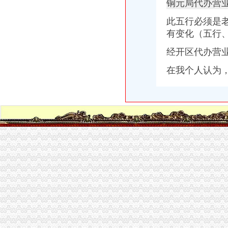
铜元局代办营
【深圳南山区招商大厦代办营业执照】价格,厂家,图片,公司注册、
南山区注册营业执照流程哪家代理机构靠谱？-商务-十堰网
此五行必须是
深圳南山在那办营业执照_新闻_江西信息资讯网
有变化（五行、
铜元局代办营业执照
没办下来想找个代办公司,多少钱能代办公司营业执照呢_搜问问
经开区代办营业
重庆久诚投资有限公司
在我个人认为，
济南市居之装饰_济南市居之装饰
渝开发：2009年年度报告（2010-02-06）_渝开发（000514）个股公
河源龙川县市场监管局营业执照可委托邮政代办_河源新闻_南方网
八公里代办营业执照
供应工商注册资本代办工商执照注册代办工商营业执照注册
【找代办公司办理营业执照快吗？】-北京易登网
【图】专业代办营业执照、提供各区正规真实注册地址、增资服务、企
杭州代办新公司注册代办营业执照（八大区）增资-久久信息网
积玉桥工商注册_积玉桥代理工商注册_积玉桥代办营业执照-qd8.com.cn
四公里代办营业执照
发布商机列表_【今日推荐网-分类信息】
三峡大坝景区商铺招租公告_荆楚网
江门碧桂园西江府一手楼盘驻场（包住）_广东中原地产代理有限公
上海宝山公司注册-食品流程许可证办理优惠
港联国际供应深圳公司执照转让、变更一站式办理-深圳58同城