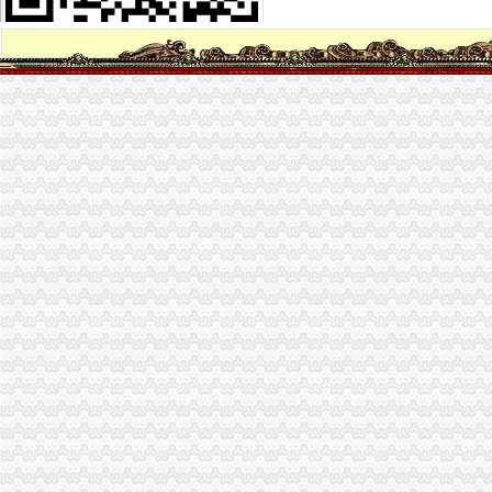
渝开发·格莱美城二期营销推广代理合作单位招标公告
渝开发（000514）公告正文_财经_凤凰网
【招租售中心后勤专员,重庆泽城房产经纪有限公司招聘】-重庆赶集网
重庆北联置业顾问有限公司亚太商谷营业部_【信用信息_诉讼信息_财
济南市居之装饰_济南市居之装饰
重庆优骐汽车维修服务有限公司重庆分公司_【电话地址_招聘信息_注
重庆融旭房产经纪有限公司_【信用信息_诉讼信息_财务信息_注册信息
重庆铜元局企业年检/企业营业执照年检|重庆列表网
卓越银代理招商平台稳定佣金合理西安今题网
渝开发：西南证券股份有限公司关于公司发行股份购买--新闻频道-大
渝开发：2011年年度报告
[中报]渝开发：2010年半年度报告-[中财网]
渝开发：2011年半年度报告（更新后）_证券之星
【济南保险代理人招聘,信诚人寿招聘,待遇】大众人才网
招商银行--渝开发（000514）2011年半年度报告（修订版）
渝开发公司简介-000514公司简介
渝开发：2011年半年度报告（2011-07-29）_渝开发（000514）个股
招商银行--渝开发（000514）2010年半年度报告
铜元局代办营业执照
没办下来想找个代办公司,多少钱能代办公司营业执照呢_搜问问
重庆久诚投资有限公司
[年报]渝开发（000514）2009年年度报告-[中财网]