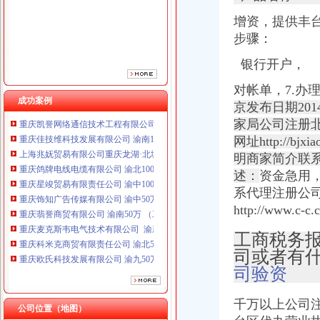
重庆星竣贸易有限责任公司 渝中100万 （进出口权）
增资，
提供丰台
重庆饰知广告传媒有限公司 渝中50万 （工商注册）
步骤：
重庆翡誉商贸有限公司 渝南50万 （工商注册）
重庆麦克斯韦电气技术有限公司 渝新 （工商注册）
银行开户，
重庆科米克商贸有限责任公司 渝北50万 （工商注册）
重庆欧氏科技发展有限公司 渝九50万 （进出口权）
对帐单，7.办
重庆嘉天琪科技有限公司 渝北30万 （工商注册）
成功案例
京发布日期20
重庆凯誉网络通信技术工程有限公司 渝中300万 （工商变更）
家局公司注册
重庆佳技维科技发展有限公司 渝南100万 （进出口权）
网址http://b
上海兆妩贸易有限公司重庆龙湖·北城天街分公司 （工商注册）
明商家简介联
重庆鸽牌电线电缆有限公司 渝北10010万 (进出口权)
重庆星竣贸易有限责任公司 渝中100万 （进出口权）
述：
资金急用
重庆饰知广告传媒有限公司 渝中50万 （工商注册）
系代理注册公司
重庆翡誉商贸有限公司 渝南50万 （工商注册）
http://www.c-
重庆麦克斯韦电气技术有限公司 渝新 （工商注册）
重庆科米克商贸有限责任公司 渝北50万 （工商注册）
工商税务报
重庆欧氏科技发展有限公司 渝九50万 （进出口权）
司或者有
重庆嘉天琪科技有限公司 渝北30万 （工商注册）
司验资
重庆凯誉网络通信技术工程有限公司 渝中300万 （工商变更）
重庆佳技维科技发展有限公司 渝南100万 （进出口权）
千万以上公司
上海兆妩贸易有限公司重庆龙湖·北城天街分公司 （工商注册）
公司位置（地图）