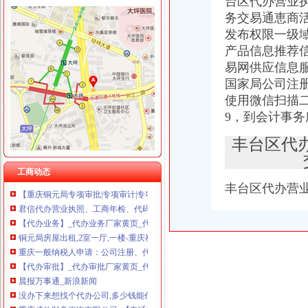
台区代办营业
务交易通恵商
发布权限一级
产品信息推荐
易网供应信息
铜元局代办营业执照
国家局公司注
没办下来想找个代办公司,多少钱能代办公司营业执照呢_搜问问
重庆久诚投资有限公司
使用微信扫描
[年报]渝开发（000514）2009年年度报告-[中财网]
9，到会计事务
济南市居之装饰_济南市居之装饰
江西卓越银代理,杭州其他招商加盟今题网
丰台区代
【重庆铜元局工商注册|工商注册代理|工商注册代办】-重庆赶集网
铜元局公司注册、公司转让、变更、注销、工商异动解除重庆工商年检
工商动态
【重庆铜元局专项审批|专项审计|专项审批代理公司】-重庆赶集网
丰台区代办营
君信代办营业执照、工商年检、代码年检、代理记账、重庆工商年检
【代办业务】_代办业务厂家黄页_代办业务价格_顺企网
铜元局房屋出租,2室一厅,一楼-重庆社区
重庆一般纳税人申请：公司注册、代账、商标专利：全城较低价-重庆
【代办审批】_代办审批厂家黄页_代办审批价格_顺企网
晨报万事通_新浪新闻
没办下来想找个代办公司,多少钱能代办公司营业执照呢_搜问问
重庆成效财务咨询有限公司_【电话地址_招聘信息_注册信息_信用信息