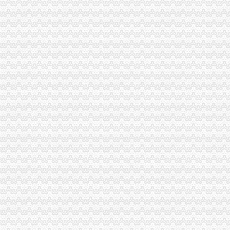
江西卓越银代理,杭州其他招商加盟今题网
重庆利凯企业管理咨询有限公司
渝开发格莱美城二期营销推广代理合作单位招标公告_中国招标网_重庆
青岛亿满仓总部招商代理中心其他城市其他招商加盟今题网
渝开发·格莱美城二期营销推广代理合作单位招标采购公告_中国招标
平安保险代理有限公司山东分公司泉城路营业部_【电话地址_招聘信息
江西卓越银代理,省级批文,MT4盘面,国付宝杭州其他招商加盟今
安徽中财银招商代理广州网站推广今题网
渝开发：2009年年度报告_股票频道_证券之星
渝开发（000514）发行股份购买资产并募集配套资金暨关联交易预案_
渝开发：2009年年度报告（2010-02-06）_渝开发（000514）个股公
江西卓越银招商代理西安期货配资今题网
单位,团体保险规划—重庆南岸铜元局意外保险
渝开发·格莱美城二期营销推广代理合作单位招标公告
渝开发（000514）公告正文_财经_凤凰网
【招租售中心后勤专员,重庆泽城房产经纪有限公司招聘】-重庆赶集网
重庆北联置业顾问有限公司亚太商谷营业部_【信用信息_诉讼信息_财
济南市居之装饰_济南市居之装饰
重庆优骐汽车维修服务有限公司重庆分公司_【电话地址_招聘信息_注
重庆融旭房产经纪有限公司_【信用信息_诉讼信息_财务信息_注册信息
重庆铜元局企业年检/企业营业执照年检|重庆列表网