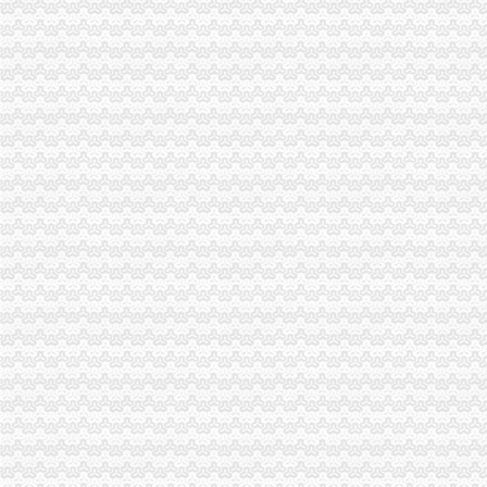
济南市居之装饰_济南市居之装饰
江西卓越银代理,杭州其他招商加盟今题网
【重庆铜元局工商注册|工商注册代理|工商注册代办】-重庆赶集网
铜元局公司注册、公司转让、变更、注销、工商异动解除重庆工商年检
【重庆铜元局专项审批|专项审计|专项审批代理公司】-重庆赶集网
君信代办营业执照、工商年检、代码年检、代理记账、重庆工商年检
【代办业务】_代办业务厂家黄页_代办业务价格_顺企网
铜元局房屋出租,2室一厅,一楼-重庆社区
重庆一般纳税人申请：公司注册、代账、商标专利：全城较低价-重庆
【代办审批】_代办审批厂家黄页_代办审批价格_顺企网
晨报万事通_新浪新闻
没办下来想找个代办公司,多少钱能代办公司营业执照呢_搜问问
重庆成效财务咨询有限公司_【电话地址_招聘信息_注册信息_信用信息
【重庆铜元局香港公司注册|注册香港公司|香港公司注册查询】-重庆赶
重庆沙坪坝专业工商注册代办重庆工商年检今题网
[年报]渝开发（000514）2009年年度报告-[中财网]
【东望洋财务工作室（财务主管招聘）,东望洋财务工作室招聘】-重
重庆久诚投资有限公司
智谷享购招商服务理念重庆产品代理今题网
渝开发：发行股份购买资产并募集配套资金暨关联交易报告书（草案）
渝开发（000514）_公司档案_中财网