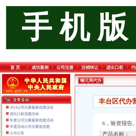
手 机 版
首 页
成功案例
公司注册
注销转让
进出口权
代
铜元局代办
营业执照
丰台区代办
2014公司注册最新优惠活动
进出口权优惠活动
年度公司注册最新优惠活动
6，验资报告
年度活动公司注册送优惠
重庆鸽牌电线电缆有限公司 渝北10010万 (进出口权)
公示公告
产品名称：