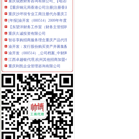
【重庆铜元局香港公司注册|注册香港公司|香港公司注册查询】-重庆赶
重庆沙坪坝专业工商注册代办重庆工商年检今题网
[年报]渝开发（000514）2009年年度报告-[中财网]
【东望洋财务工作室（财务主管招聘）,东望洋财务工作室招聘】-重
重庆久诚投资有限公司
智谷享购招商服务理念重庆产品代理今题网
渝开发：发行股份购买资产并募集配套资金暨关联交易报告书（草案）
渝开发（000514）_公司档案_中财网
江西卓越银代理,杭州其他招商加盟今题网
重庆利凯企业管理咨询有限公司
渝开发格莱美城二期营销推广代理合作单位招标公告_中国招标网_重庆
青岛亿满仓总部招商代理中心其他城市其他招商加盟今题网
渝开发·格莱美城二期营销推广代理合作单位招标采购公告_中国招标
平安保险代理有限公司山东分公司泉城路营业部_【电话地址_招聘信息
江西卓越银代理,省级批文,MT4盘面,国付宝杭州其他招商加盟今
安徽中财银招商代理广州网站推广今题网
渝开发：2009年年度报告_股票频道_证券之星
渝开发（000514）发行股份购买资产并募集配套资金暨关联交易预案_
渝开发：2009年年度报告（2010-02-06）_渝开发（000514）个股公
江西卓越银招商代理西安期货配资今题网
单位,团体保险规划—重庆南岸铜元局意外保险