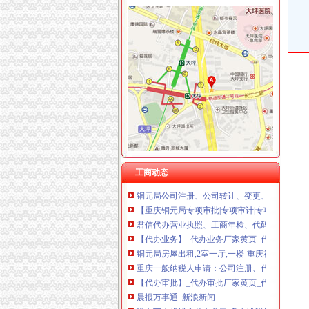
上海兆妩贸易有限公司重庆龙湖·北城天街分公
铜元局代办营业执照
没办下来想找个代办公司,多少钱能代办公司营
重庆久诚投资有限公司
[年报]渝开发（000514）2009年年度报告-[中财
济南市居之装饰_济南市居之装饰
江西卓越银代理,杭州其他招商加盟今题网
【重庆铜元局工商注册|工商注册代理|工商注册
工商动态
铜元局公司注册、公司转让、变更、注销、工
【重庆铜元局专项审批|专项审计|专项审批代理
君信代办营业执照、工商年检、代码年检、代
【代办业务】_代办业务厂家黄页_代办业务价格
铜元局房屋出租,2室一厅,一楼-重庆社区
重庆一般纳税人申请：公司注册、代账、商标专
【代办审批】_代办审批厂家黄页_代办审批价格
晨报万事通_新浪新闻
没办下来想找个代办公司,多少钱能代办公司营