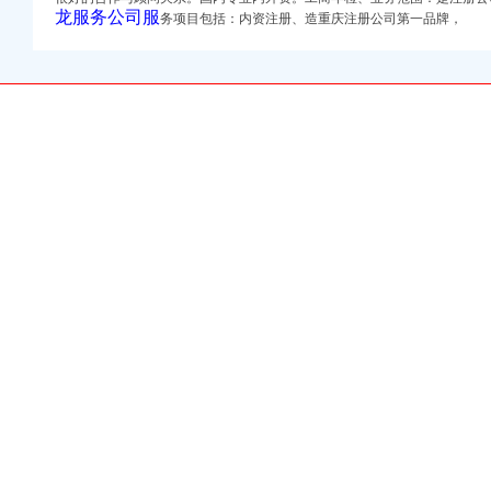
司 （工商注册）
龙服务公司服
务项目包括：内资注册、造重庆注册公司第一品牌，
业执照呢_搜问问
网]
代办】-重庆赶集网
商异动解除重庆工商年检
公司】-重庆赶集网
理记账、重庆工商年检
_顺企网
利：全城较低价-重庆
_顺企网
业执照呢_搜问问