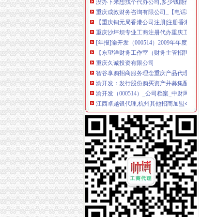
重庆成效财务咨询有限公司_【电话地址_招聘信
【重庆铜元局香港公司注册|注册香港公司|香港
重庆沙坪坝专业工商注册代办重庆工商年检今
[年报]渝开发（000514）2009年年度报告-[中财
【东望洋财务工作室（财务主管招聘）,东望洋
重庆久诚投资有限公司
智谷享购招商服务理念重庆产品代理今题网
渝开发：发行股份购买资产并募集配套资金暨
渝开发（000514）_公司档案_中财网
江西卓越银代理,杭州其他招商加盟今题网
重庆利凯企业管理咨询有限公司
渝开发格莱美城二期营销推广代理合作单位招标
青岛亿满仓总部招商代理中心其他城市其他招
渝开发·格莱美城二期营销推广代理合作单位招
平安保险代理有限公司山东分公司泉城路营业部
江西卓越银代理,省级批文,MT4盘面,国付宝杭
安徽中财银招商代理广州网站推广今题网
渝开发：2009年年度报告_股票频道_证券之星
渝开发（000514）发行股份购买资产并募集配
渝开发：2009年年度报告（2010-02-06）_渝开
江西卓越银招商代理西安期货配资今题网