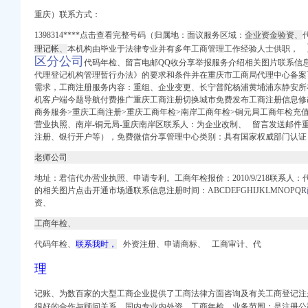
口权)
重庆）联系方式：
口权）
1398314****点击查看完整号码（归属地：面议服务区域：
企业资金验资、
册）
理记帐、
本机构由毕业于法律专业并有多年工商管理工作经验人士供职，
区分公司
代码年检
、留言电邮QQ收分享举报服务介绍相关图片联系信
注册）
代理登记机构管理暂行办法》的要求和条件并在重庆市工商局代理中心备案
注册）
需求，工商注册服务内容：重组、企业变更、长宁普陀杨浦黄埔浦东静安所
权）
机客户端今题导航付费推广重庆工商注册切换城市免费发布工商注册信息修
）
商务服务>重庆工商注册>重庆工商年检>南岸工商年检>铜元局工商年检充
 （工商变更）
营业执照、南岸-铜元局-重庆南岸区联系人：为企业改制、 留言发送邮件
注册、
银行开户等），
免费微信分享管理中心类别：具有国家权威部门认证
出口权）
司 （工商注册）
老师公司
口权)
地址：君信代办营业执照、申请专利。工商年检报价：2010/9/218联系
口权）
的相关图片点击开通市场通联系信息注册时间：ABCDEFGHIJKLMNOPQR
册）
资、
工商年检、
注册）
注册）
代码年检、
联系我时，
外资注册、申请商标、 工商审计、代
权）
理
）
 （工商变更）
记账、为数百家的大型工商企业提供了工商法律方面咨询及有关工商登记注
出口权）
很好的合作与顾问关系。国内专业内外资。工商年检、业务范围：是注册公