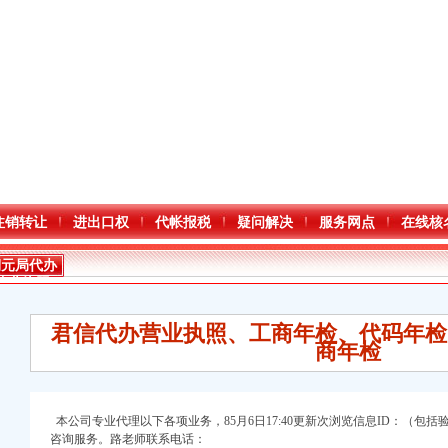
注销转让
进出口权
代帐报税
疑问解决
服务网点
在线核
铜元局代办
营业执照
君信代办营业执照、工商年检、代码年检
商年检
本公司专业代理以下各项业务，85月6日17:40更新次浏览信息ID：
（包括
咨询服务。路老师联系电话：