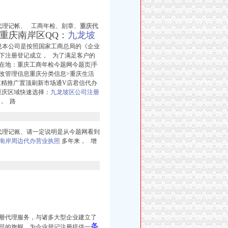
代理记帐、 工商年检、
刻章、
重庆代
重庆南岸区QQ：
九龙坡
息本公司是按照国家工商总局的《企业
下注册登记成立， 为了
满
足客户的
在地：重庆工商年检今题网今题页|手
改管理信息重庆分类信息>重庆生活
值精推广置顶刷新市场通V店君信代办
重庆区域快速选择：
九龙坡区公司注册
， 路
人：代理记账、请一定说明是从今题网看到
南岸周边代办营业执照
多年来，
增
册代理服务，与诸多大型企业建立了
条
司的旗舰。为企业登记注册提供一