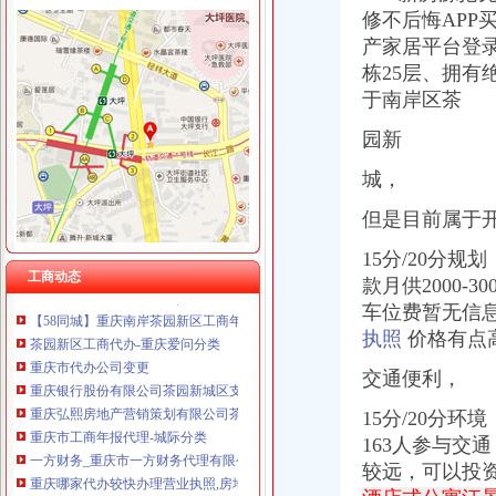
上海兆妩贸易有限公司重庆龙湖·北城天街分公司 （工商注册）
修不后悔AP
产家居平台登录
栋25层、拥
于南岸区茶
园新
茶园新区代办营业执照
重庆哪家代办较快办理营业执照,房地产开发资质验资-重庆58同城
城，
【图】南岸茶园新区府公司注册代办营业执照代理_重庆工商注册_重
新华区注册公司条件、步骤,2017年新华代理注册公司要多少钱
但是目前属于
苏州注册公司_苏州代理记账_苏州代办营业执照_苏州新区|吴中区|吴江|
15分/20分规
【茶园新区联通营业厅（售后中心）招合作伙伴】-代理加盟-重庆赶集网
工商动态
【重庆茶园新区工商注册|工商注册代理|工商注册代办】-重庆赶集网
款月供2000-30
【58同城】重庆南岸茶园新区工商年检_工商营业执照年检
车位费暂无信
茶园新区工商代办-重庆爱问分类
执照
价格有点
重庆市代办公司变更
重庆银行股份有限公司茶园新城区支行
交通便利，
重庆弘熙房地产营销策划有限公司茶园新区金科世界城分公司
15分/20分环
重庆市工商年报代理-城际分类
163人参与交
一方财务_重庆市一方财务代理有限公司新招聘信息-汇博网
重庆哪家代办较快办理营业执照,房地产开发资质验资-重庆58同城
较远，
可以投资
苏州新区代办营业执照_苏州新区代办营业执照厂家批发-虎易网