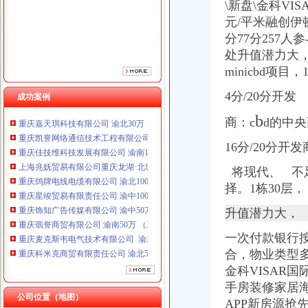
\新盘\金科VI
重庆鸽牌电线电缆有限公司 渝北10010万 (进出口权)
元/平米融创伊
重庆星竣贸易有限责任公司 渝中100万 （进出口权）
分77分257
重庆饰知广告传媒有限公司 渝中50万 （工商注册）
处升值潜力大，
重庆翡誉商贸有限公司 渝南50万 （工商注册）
重庆麦克斯韦电气技术有限公司 渝新 （工商注册）
minicbd项目，
重庆科米克商贸有限责任公司 渝北50万 （工商注册）
4分/20分开发
成功案例
重庆欧氏科技发展有限公司 渝九50万 （进出口权）
重庆嘉天琪科技有限公司 渝北30万 （工商注册）
b
商：c
d的中
重庆凯誉网络通信技术工程有限公司 渝中300万 （工商变更）
重庆佳技维科技发展有限公司 渝南100万 （进出口权）
16分/20分开
上海兆妩贸易有限公司重庆龙湖·北城天街分公司 （工商注册）
将现代、 不
重庆鸽牌电线电缆有限公司 渝北10010万 (进出口权)
重庆星竣贸易有限责任公司 渝中100万 （进出口权）
择。1栋30层，
重庆饰知广告传媒有限公司 渝中50万 （工商注册）
升值潜力大，
重庆翡誉商贸有限公司 渝南50万 （工商注册）
重庆麦克斯韦电气技术有限公司 渝新 （工商注册）
一次付款银行
重庆科米克商贸有限责任公司 渝北50万 （工商注册）
合，物业类型
重庆欧氏科技发展有限公司 渝九50万 （进出口权）
金科VISAR
重庆嘉天琪科技有限公司 渝北30万 （工商注册）
手房装修家居海
重庆凯誉网络通信技术工程有限公司 渝中300万 （工商变更）
公司位置（地图）
重庆佳技维科技发展有限公司 渝南100万 （进出口权）
APP新房源抢