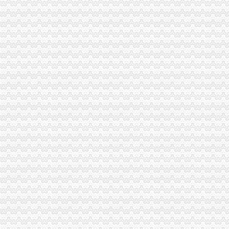
重庆龙威达物业管理有限公司
南岸黄页_企业公司_生产厂家P2
重庆渝开发股份有限公司2003年年度报告_渝开发（000514）_公告正
【无锡新区代办执照无锡新区代办税务登记无锡新区代办营业执照无
重庆委托书招标采购-千里马招标网
12月16日上市公司晚间公告速递_财经_MSN中国
重庆南岸咨询与业-顺企网重庆南岸黄页
重庆聚天下企业孵化器有限公司联系方式_信用报告_工商信息-启信宝
万事通||押_凤凰资讯
重庆九一七八网络科技有限公司联系方式_信用报告_工商信息-启信宝
重庆渝开发股份有限公司2003年年度报告_渝开发（000514）_公告正
【供应苏州新区代办营业执照苏州吴中区代办营业执照优选苏州德仁】
租售转让|重庆|重庆市_凤凰资讯
【重庆茶园新区代办公司】_重庆列表网
【坪山代办营业执照代办坪山新区营业执照】价格_厂家_图片-Hc360
[中报]渝开发：2013年半年度报告-[中财网]
【图】南岸茶园新区府公司注册代办营业执照代理_重庆工商注册_重
【58同城】重庆北碚城北新区资质证书办理_企业资质代理_资质代办机
重庆茶园新区代办公司_列表网
重庆市家来置业代理有限公司_【电话地址_招聘信息_注册信息_信用信
渝开发：2013年半年度报告（2013-08-08）_渝开发（000514）个股