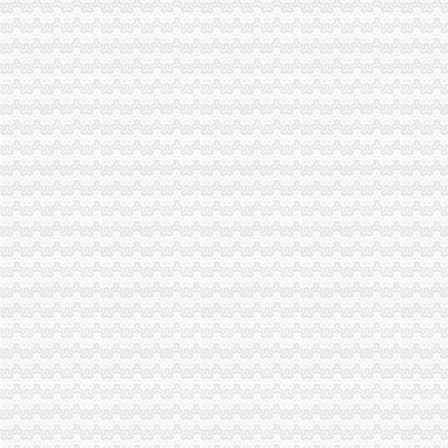
【图】南岸茶园新区府公司注册代办营业执照代理_重庆工商注册_重
新华区注册公司条件、步骤,2017年新华代理注册公司要多少钱
苏州注册公司_苏州代理记账_苏州代办营业执照_苏州新区|吴中区|吴江|
【茶园新区联通营业厅（售后中心）招合作伙伴】-代理加盟-重庆赶集网
【重庆茶园新区工商注册|工商注册代理|工商注册代办】-重庆赶集网
【58同城】重庆南岸茶园新区工商年检_工商营业执照年检
茶园新区工商代办-重庆爱问分类
重庆市代办公司变更
重庆银行股份有限公司茶园新城区支行
重庆弘熙房地产营销策划有限公司茶园新区金科世界城分公司
重庆市工商年报代理-城际分类
一方财务_重庆市一方财务代理有限公司新招聘信息-汇博网
重庆哪家代办较快办理营业执照,房地产开发资质验资-重庆58同城
苏州新区代办营业执照_苏州新区代办营业执照厂家批发-虎易网
渝开发（000514）_定期报告_公司资料_新浪财经
【茶园新区联通营业厅（售后中心）招合作伙伴】-代理加盟-重庆赶集网
【餐厅服务员,重庆一方财务代理有限公司招聘】-重庆赶集网
金科VISAR国际_融创伊顿庄园_楼盘对比分析-重庆乐居
晨报万事通_新浪新闻
【重庆九一七八网络科技有限公司2018新招聘信息】_聘网
租售转让_新浪新闻
重庆渝开发股份有限公司2003年年度报告（2004-03-18）_渝开发（