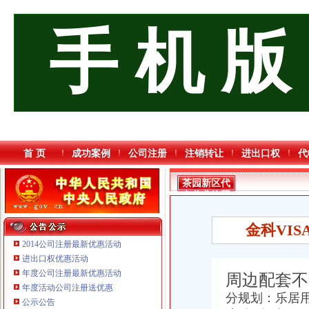
手 机 版
首 页
成功案例
公司注册
注销转让
进出口权
代
茶园新区代
办营业执照
金科VI
2014公司注册最新优惠活动
进出口权优惠活动
年度公司注册最新优惠活动
周边配套不
年度活动公司注册送优惠
分规划：乐居
公示公告