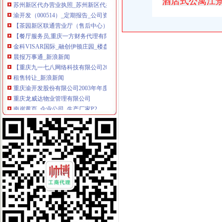
酒店式公寓江
渝开发（000514）_定期报告_公司资料_新浪财经
【茶园新区联通营业厅（售后中心）招合作伙伴】-代理加盟-重庆赶集网
【餐厅服务员,重庆一方财务代理有限公司招聘】-重庆赶集网
金科VISAR国际_融创伊顿庄园_楼盘对比分析-重庆乐居
晨报万事通_新浪新闻
【重庆九一七八网络科技有限公司2018新招聘信息】_聘网
租售转让_新浪新闻
重庆渝开发股份有限公司2003年年度报告（2004-03-18）_渝开发（
重庆龙威达物业管理有限公司
南岸黄页_企业公司_生产厂家P2
重庆渝开发股份有限公司2003年年度报告_渝开发（000514）_公告正
【无锡新区代办执照无锡新区代办税务登记无锡新区代办营业执照无
重庆委托书招标采购-千里马招标网
12月16日上市公司晚间公告速递_财经_MSN中国
重庆南岸咨询与业-顺企网重庆南岸黄页
重庆聚天下企业孵化器有限公司联系方式_信用报告_工商信息-启信宝
万事通||押_凤凰资讯
重庆九一七八网络科技有限公司联系方式_信用报告_工商信息-启信宝
重庆渝开发股份有限公司2003年年度报告_渝开发（000514）_公告正
【供应苏州新区代办营业执照苏州吴中区代办营业执照优选苏州德仁】
租售转让|重庆|重庆市_凤凰资讯