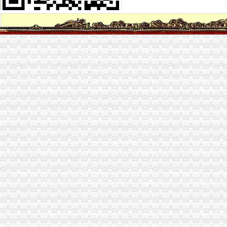
【重庆茶园新区代办公司】_重庆列表网
【坪山代办营业执照代办坪山新区营业执照】价格_厂家_图片-Hc360
[中报]渝开发：2013年半年度报告-[中财网]
【图】南岸茶园新区府公司注册代办营业执照代理_重庆工商注册_重
【58同城】重庆北碚城北新区资质证书办理_企业资质代理_资质代办机
重庆茶园新区代办公司_列表网
重庆市家来置业代理有限公司_【电话地址_招聘信息_注册信息_信用信
渝开发：2013年半年度报告（2013-08-08）_渝开发（000514）个股
【58同城】城北新区代理记账_城北新区代理记账公司
重庆市家来置业代理有限公司_【电话地址_招聘信息_注册信息_信用信
重庆艺诚汽车租赁有限公司南岸分公司_【信用信息_诉讼信息_财务信
2017-2019招标代理机构服务项目_比选公告_中国招标网_重庆市招标
渝开发：2013年年度报告_交易所公告_市场_中金在线
渝开发：2013年年度报告（更新后）_渝开发（000514）_公告正文
东莞市环保信访况公示（周报）2013-8-2
重庆广播电视大学直属学院_一方财务招聘简章
渝开发：2013年年度报告_渝开发（000514）_公告正文
重庆长江电工工业集团有限公司2018年10台报废汽车报废处置招标公
重庆长江电工工业集团有限公司2018年10台报废汽车报废处置招标公
茶园新区代办营业执照
重庆哪家代办较快办理营业执照,房地产开发资质验资-重庆58同城