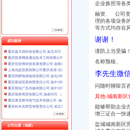
企业换照等各
重庆鸽牌电线电缆有限公司 渝北10010万 (进出口权)
重庆星竣贸易有限责任公司 渝中100万 （进出口权）
融资、 公司
重庆饰知广告传媒有限公司 渝中50万 （工商注册）
理的各项业务
重庆翡誉商贸有限公司 渝南50万 （工商注册）
等方式均存在
重庆麦克斯韦电气技术有限公司 渝新 （工商注册）
重庆科米克商贸有限责任公司 渝北50万 （工商注册）
谢谢！
成功案例
重庆欧氏科技发展有限公司 渝九50万 （进出口权）
重庆嘉天琪科技有限公司 渝北30万 （工商注册）
谨防上当受骗
重庆凯誉网络通信技术工程有限公司 渝中300万 （工商变更）
重庆佳技维科技发展有限公司 渝南100万 （进出口权）
名称预核、
上海兆妩贸易有限公司重庆龙湖·北城天街分公司 （工商注册）
重庆鸽牌电线电缆有限公司 渝北10010万 (进出口权)
李先生微
重庆星竣贸易有限责任公司 渝中100万 （进出口权）
重庆饰知广告传媒有限公司 渝中50万 （工商注册）
问随时聊留言
重庆翡誉商贸有限公司 渝南50万 （工商注册）
其他-城南新区
重庆麦克斯韦电气技术有限公司 渝新 （工商注册）
重庆科米克商贸有限责任公司 渝北50万 （工商注册）
能够帮助企业
重庆欧氏科技发展有限公司 渝九50万 （进出口权）
增三证合一快
重庆嘉天琪科技有限公司 渝北30万 （工商注册）
重庆凯誉网络通信技术工程有限公司 渝中300万 （工商变更）
盐城城南新区营
公司位置（地图）
重庆佳技维科技发展有限公司 渝南100万 （进出口权）