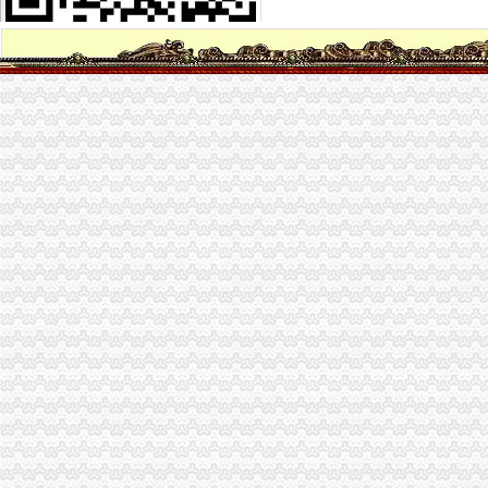
【重庆茶园新区代办公司】_重庆列表网
【坪山代办营业执照代办坪山新区营业执照】价格_厂家_图片-Hc360
[中报]渝开发：2013年半年度报告-[中财网]
【图】南岸茶园新区府公司注册代办营业执照代理_重庆工商注册_重
【58同城】重庆北碚城北新区资质证书办理_企业资质代理_资质代办机
重庆茶园新区代办公司_列表网
重庆市家来置业代理有限公司_【电话地址_招聘信息_注册信息_信用信
渝开发：2013年半年度报告（2013-08-08）_渝开发（000514）个股
【58同城】城北新区代理记账_城北新区代理记账公司
重庆市家来置业代理有限公司_【电话地址_招聘信息_注册信息_信用信
重庆艺诚汽车租赁有限公司南岸分公司_【信用信息_诉讼信息_财务信
2017-2019招标代理机构服务项目_比选公告_中国招标网_重庆市招标
渝开发：2013年年度报告_交易所公告_市场_中金在线
渝开发：2013年年度报告（更新后）_渝开发（000514）_公告正文
东莞市环保信访况公示（周报）2013-8-2
重庆广播电视大学直属学院_一方财务招聘简章
渝开发：2013年年度报告_渝开发（000514）_公告正文
重庆长江电工工业集团有限公司2018年10台报废汽车报废处置招标公
重庆长江电工工业集团有限公司2018年10台报废汽车报废处置招标公
茶园新区代办营业执照
重庆哪家代办较快办理营业执照,房地产开发资质验资-重庆58同城