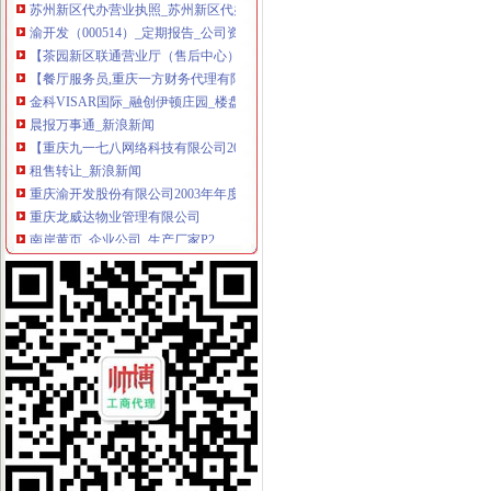
渝开发（000514）_定期报告_公司资料_新浪财经
【茶园新区联通营业厅（售后中心）招合作伙伴】-代理加盟-重庆赶集网
【餐厅服务员,重庆一方财务代理有限公司招聘】-重庆赶集网
金科VISAR国际_融创伊顿庄园_楼盘对比分析-重庆乐居
晨报万事通_新浪新闻
【重庆九一七八网络科技有限公司2018新招聘信息】_聘网
租售转让_新浪新闻
重庆渝开发股份有限公司2003年年度报告（2004-03-18）_渝开发（
重庆龙威达物业管理有限公司
南岸黄页_企业公司_生产厂家P2
重庆渝开发股份有限公司2003年年度报告_渝开发（000514）_公告正
【无锡新区代办执照无锡新区代办税务登记无锡新区代办营业执照无
重庆委托书招标采购-千里马招标网
12月16日上市公司晚间公告速递_财经_MSN中国
重庆南岸咨询与业-顺企网重庆南岸黄页
重庆聚天下企业孵化器有限公司联系方式_信用报告_工商信息-启信宝
万事通||押_凤凰资讯
重庆九一七八网络科技有限公司联系方式_信用报告_工商信息-启信宝
重庆渝开发股份有限公司2003年年度报告_渝开发（000514）_公告正
【供应苏州新区代办营业执照苏州吴中区代办营业执照优选苏州德仁】
租售转让|重庆|重庆市_凤凰资讯