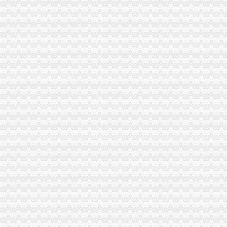
【图】南岸茶园新区府公司注册代办营业执照代理_重庆工商注册_重
新华区注册公司条件、步骤,2017年新华代理注册公司要多少钱
苏州注册公司_苏州代理记账_苏州代办营业执照_苏州新区|吴中区|吴江|
【茶园新区联通营业厅（售后中心）招合作伙伴】-代理加盟-重庆赶集网
【重庆茶园新区工商注册|工商注册代理|工商注册代办】-重庆赶集网
【58同城】重庆南岸茶园新区工商年检_工商营业执照年检
茶园新区工商代办-重庆爱问分类
重庆市代办公司变更
重庆银行股份有限公司茶园新城区支行
重庆弘熙房地产营销策划有限公司茶园新区金科世界城分公司
重庆市工商年报代理-城际分类
一方财务_重庆市一方财务代理有限公司新招聘信息-汇博网
重庆哪家代办较快办理营业执照,房地产开发资质验资-重庆58同城
苏州新区代办营业执照_苏州新区代办营业执照厂家批发-虎易网
渝开发（000514）_定期报告_公司资料_新浪财经
【茶园新区联通营业厅（售后中心）招合作伙伴】-代理加盟-重庆赶集网
【餐厅服务员,重庆一方财务代理有限公司招聘】-重庆赶集网
金科VISAR国际_融创伊顿庄园_楼盘对比分析-重庆乐居
晨报万事通_新浪新闻
【重庆九一七八网络科技有限公司2018新招聘信息】_聘网
租售转让_新浪新闻
重庆渝开发股份有限公司2003年年度报告（2004-03-18）_渝开发（