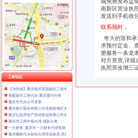
城免费发布盐城
上海兆妩贸易有限公司重庆龙湖·北城天街分公司 （工商注册）
南新区营业执照
发送到手机收
联系我时，
夸大
的宣
和承
茶园新区代办营业执照
求预付定金、
重庆哪家代办较快办理营业执照,房地产开发资质验资-重庆58同城
【图】南岸茶园新区府公司注册代办营业执照代理_重庆工商注册_重
册服务一条龙
新华区注册公司条件、步骤,2017年新华代理注册公司要多少钱
对方资质,详
苏州注册公司_苏州代理记账_苏州代办营业执照_苏州新区|吴中区|吴江|
执照营改增三
【茶园新区联通营业厅（售后中心）招合作伙伴】-代理加盟-重庆赶集网
工商动态
【重庆茶园新区工商注册|工商注册代理|工商注册代办】-重庆赶集网
【58同城】重庆南岸茶园新区工商年检_工商营业执照年检
茶园新区工商代办-重庆爱问分类
重庆市代办公司变更
重庆银行股份有限公司茶园新城区支行
重庆弘熙房地产营销策划有限公司茶园新区金科世界城分公司
重庆市工商年报代理-城际分类
一方财务_重庆市一方财务代理有限公司新招聘信息-汇博网
重庆哪家代办较快办理营业执照,房地产开发资质验资-重庆58同城
苏州新区代办营业执照_苏州新区代办营业执照厂家批发-虎易网