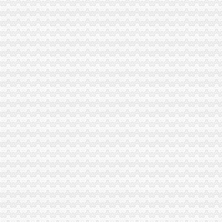
重庆龙威达物业管理有限公司
南岸黄页_企业公司_生产厂家P2
重庆渝开发股份有限公司2003年年度报告_渝开发（000514）_公告正
【无锡新区代办执照无锡新区代办税务登记无锡新区代办营业执照无
重庆委托书招标采购-千里马招标网
12月16日上市公司晚间公告速递_财经_MSN中国
重庆南岸咨询与业-顺企网重庆南岸黄页
重庆聚天下企业孵化器有限公司联系方式_信用报告_工商信息-启信宝
万事通||押_凤凰资讯
重庆九一七八网络科技有限公司联系方式_信用报告_工商信息-启信宝
重庆渝开发股份有限公司2003年年度报告_渝开发（000514）_公告正
【供应苏州新区代办营业执照苏州吴中区代办营业执照优选苏州德仁】
租售转让|重庆|重庆市_凤凰资讯
【重庆茶园新区代办公司】_重庆列表网
【坪山代办营业执照代办坪山新区营业执照】价格_厂家_图片-Hc360
[中报]渝开发：2013年半年度报告-[中财网]
【图】南岸茶园新区府公司注册代办营业执照代理_重庆工商注册_重
【58同城】重庆北碚城北新区资质证书办理_企业资质代理_资质代办机
重庆茶园新区代办公司_列表网
重庆市家来置业代理有限公司_【电话地址_招聘信息_注册信息_信用信
渝开发：2013年半年度报告（2013-08-08）_渝开发（000514）个股