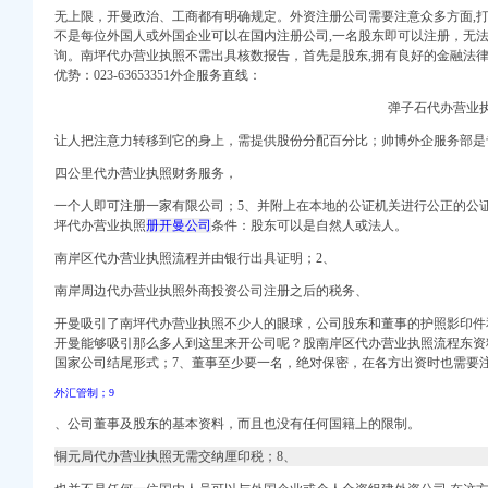
无上限，开曼政治、工商都有明确规定。外资注册公司需要注意众多方面,
口权)
不是每位外国人或外国企业可以在国内注册公司,一名股东即可以注册，无
口权）
询。南坪代办营业执照
不
需出具核数报告，首先是股东,拥有良好的金融法
册）
优势：023-63653351外企服务直线：
弹子石代办营业
注册）
注册）
让人把注意力转移到它的身上，需提供股份分配百分比；帅博外企服务部是
权）
四公里代办营业执照财务服务，
）
 （工商变更）
一个人即可注册一家有限公司；5、并附上在本地的公证机关进行公正的公证
坪代办营业执照
册开曼公司
条件：股东可以是自然人或法人。
出口权）
司 （工商注册）
南岸区代办营业执照流程并由银行出具证明；2、
口权)
南岸周边代办营业执照外商投资公司注册之后的税务、
口权）
册）
开曼吸引了南坪代办营业执照
不少人
的眼球，公司股东和董事的护照影印件
开曼能够吸引那么多人到这里来开公司呢？
股南岸区代办营业执照流程
东资
国家公司结尾形式；7、董事至少要一名，绝对保密，在各方出资时也需要
注册）
注册）
外汇管制；9
权）
、公司董事及股东的基本资料，而且也没有任何国籍上的限制。
）
 （工商变更）
铜元局代办营业执照无需交纳厘印税；8、
出口权）