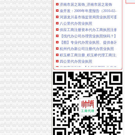
渝开发：2009年年度报告（2010-02-06）_渝开
河源龙川县市场监管局营业执照可委托邮政代办
八公里代办营业执照
供应工商注册资本代办工商执照注册代办工商
【找代办公司办理营业执照快吗？】-北京易登
【图】专业代办营业执照、提供各区正规真实
杭州代办新公司注册代办营业执照（八大区）增
积玉桥工商注册_积玉桥代理工商注册_积玉桥代办营业
四公里代办营业执照
发布商机列表_【今日推荐网-分类信息】
三峡大坝景区商铺招租公告_荆楚网
江门碧桂园西江府一手楼盘驻场（包住）_广东
上海宝山公司注册-食品流程许可证办理优惠
港联国际供应深圳公司执照转让、变更一站式办理
上新街代办营业执照
重庆营业执照代办_重庆工商代办_重庆工商注册
顺德各镇代办营业执照注册公司【今日推荐网-佛
顺德营业执照代办
长春工商注册代理_代办营业执照|长春代办公司
代办个体营业执照_志趣网
南岸周边代办营业执照