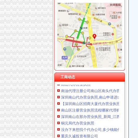
上海兆妩贸易有限公司重庆龙湖·北城天街分公
福利社
福利社的微博_腾讯微博
福利社
福利社_圈子_杭州19楼
福利社-苹果笔记本,iPhone,iPad,苹果正品购
品宝贝福利社|品宅男福利社天天更新！每日有福
工商动态
南山代办营业执照
南油代理注册公司南山区南头代办营业执照后海
深圳南山代办营业执照,南山申请进出口经营_
【深圳南山区招商大厦代办营业执照】价格,厂家
南山区注册营业执照流程哪家代理机构靠谱？-
深圳南山在那办营业执照_新闻_江西信息资讯
铜元局代办营业执照
没办下来想找个代办公司,多少钱能代办公司营
重庆久诚投资有限公司
济南市居之装饰_济南市居之装饰