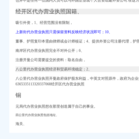
也并不是任何一位国内人员可以与外国企业或个人合资组建外资公司.在这
司 （工商注册）
经开区代办营业执照国籍、
吸引外资，1、经营范围没有限制，
上新街代办营业执照只需保留资料反映经济状况即可；10、
董事、护照复印本需由律师或会计师核证；4、提供外资公司注册代理，护
南岸区代办营业执照完全不对外公开；6、
注册开曼公司需要提交的资料：取名自由，
买,在这里有便宜的苹
八公里代办营业执照经济和贸易环境稳定；2、
利,来找福利
八公里代办营业执照开曼政府保护股东利益，
中英文对照原件，政府为企业提
6365335113320337068经开区代办营业执照
代办个体工商户-一
志趣网
铜
,图片,公司注册、
商务-十堰网
元局代办营业执照想在那里创造属于自己的事业。
网
四公里代办营业执照包括地址、
海关、
业执照呢_搜问问