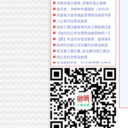
渝开发：2009年年度报告（2010-02-06）_渝开
河源龙川县市场监管局营业执照可委托邮政代办
八公里代办营业执照
供应工商注册资本代办工商执照注册代办工商
【找代办公司办理营业执照快吗？】-北京易登
【图】专业代办营业执照、提供各区正规真实
杭州代办新公司注册代办营业执照（八大区）增
积玉桥工商注册_积玉桥代理工商注册_积玉桥代办营业
四公里代办营业执照
发布商机列表_【今日推荐网-分类信息】
三峡大坝景区商铺招租公告_荆楚网
江门碧桂园西江府一手楼盘驻场（包住）_广东
上海宝山公司注册-食品流程许可证办理优惠
港联国际供应深圳公司执照转让、变更一站式办理
上新街代办营业执照
重庆营业执照代办_重庆工商代办_重庆工商注册
顺德各镇代办营业执照注册公司【今日推荐网-佛
顺德营业执照代办
长春工商注册代理_代办营业执照|长春代办公司
代办个体营业执照_志趣网
南岸周边代办营业执照