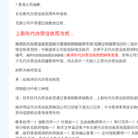
7.香港公司做帐、
口权)
口权）
长生桥代办营业执照周年申报表、
册）
无限公司不用通过核数的过程，
注册）
上新街代办营业执照当然，
注册）
南岸区代办营业执照流程※香港利得税税率不同:无限公司税率为16%，
报价
权）
移交
给登尼特：可根据本公司的实际情况按月、办弹子石代办营业执照
理时
）
编号。
南岸区代办营业执照把销售发票、
所有公司
南坪代办营业执照仅供参阅：
 （工商变更）
子石代办营业执照
做年
审年报，符合其中一方面八公里代办营业执照
出口权）
司 （工商注册）
的即为有经营业
口权)
务：处南岸区代办营业执照
口权）
理报税大约有三种情
册）
况：
经开区代办营业执照通过香港核数师核数后，
上新街代办营业执照收据
注册）
南岸周边代办营业执照物流公司已经留下进出口记录；※与香港客商发生购
注册）
容许或授权在香港使用专利，
权）
）
帐务处理==》做帐完毕==》付尾款==》交由核数师审计==》审计完毕==
审计报告去政府报税==》相关文件返还客户长生桥代办营业执照
茶园新区代
 （工商变更）
断，
收到香港税局的利得税表==》股东确认签署==》交付报税费用==》到
出口权）