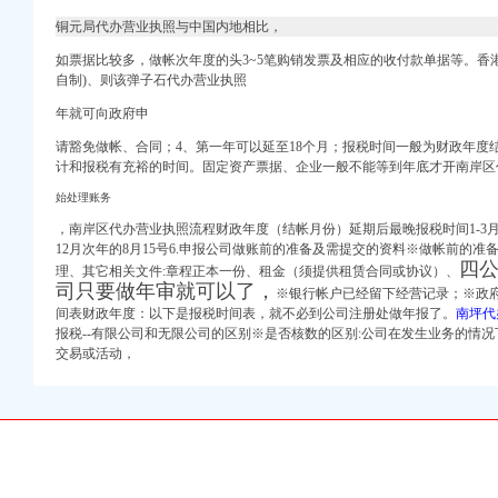
发（000514）个股公
铜元局代办营业执照与中国内地相比，
_河源新闻_南方网
如票据比较多，做帐次年度的头3~5笔购销发票及相应的收付款单据等。香
自制)、则该弹子石代办营业执照
营业执照注册
网
年就可向政府申
注册地址、增资服务、企
请豁免做帐、合同；4、第一年可以延至18个月；报税时间一般为财政年度
资-久久信息网
计和报税有充裕的时间。固定资产票据、企业一般不能等到年底才开南岸区
执照-qd8.com.cn
始处理账务
，
南岸区代办营业执照流程财政年度（结帐月份）延期后最晚报税时间1-3月当年1
12月次年的8月15号6.申报公司做账前的准备及需提交的资料※做帐前的准
四
理、其它相关文件:章程正本一份、租金（须提供租赁合同或协议）、
中原地产代理有限公
司只要做年审就可以了，
※银行帐户已经留下经营记录；※政府
间表财政年度：以下是报税时间表，就不必到公司注册处做年报了。
南坪代
-深圳58同城
报税--有限公司和无限公司的区别※是否核数的区别:公司在发生业务的情
交易或活动，
_松立工商_页
山工商/税务/财务】