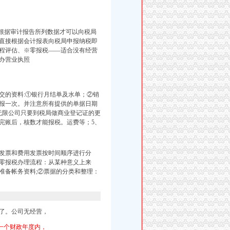
据，根据审计报告所列数据才可以向税局
账直接根据会计报表向税局申报纳税即
程评估、※零报税——适合没有经营
办营业执照
交的资料:①银行月结单及水单；②销
申报一次。并注意所有提供的单据日期
无限公司只要到税局做商业登记证的更
完账后，核数才能报税。运费等；5、
发票和费用发票按时间顺序进行分
零报税办理流程：从某种意义上来
准备帐务资料;②票据的分类和整理：
了。公司无经营，
一个财政年度内，