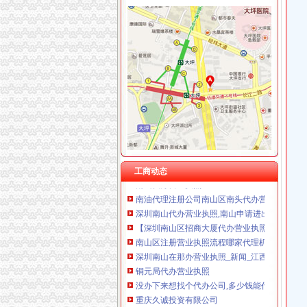
上海兆妩贸易有限公司重庆龙湖·北城天街分公
福利社
福利社的微博_腾讯微博
福利社
福利社_圈子_杭州19楼
福利社-苹果笔记本,iPhone,iPad,苹果正品购
品宝贝福利社|品宅男福利社天天更新！每日有福
工商动态
南山代办营业执照
南油代理注册公司南山区南头代办营业执照后海
深圳南山代办营业执照,南山申请进出口经营_
【深圳南山区招商大厦代办营业执照】价格,厂家
南山区注册营业执照流程哪家代理机构靠谱？-
深圳南山在那办营业执照_新闻_江西信息资讯
铜元局代办营业执照
没办下来想找个代办公司,多少钱能代办公司营
重庆久诚投资有限公司
济南市居之装饰_济南市居之装饰