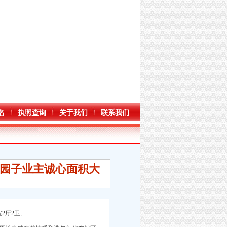
名
执照查询
关于我们
联系我们
园子业主诚心面积大
厅2卫,