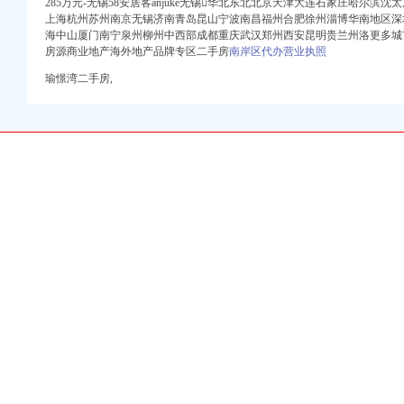
口权）
285万元-无锡58安居客anjuke无锡华北东北北京天津大连石家庄哈尔
册）
上海杭州苏州南京无锡济南青岛昆山宁波南昌福州合肥徐州淄博华南地区深
海中山厦门南宁泉州柳州中西部成都重庆武汉郑州西安昆明贵兰州洛更多城
房源商业地产海外地产品牌专区二手房
南岸区代办营业执照
注册）
注册）
瑜憬湾二手房,
权）
）
 （工商变更）
出口权）
司 （工商注册）
口权)
口权）
册）
注册）
注册）
权）
）
 （工商变更）
出口权）
司 （工商注册）