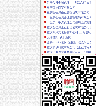
重庆百途商贸有限公司
重庆金佳贝企业管理咨询有限公司
【重庆金佳贝企业管理咨询有限公司工商信息】
【重庆一手房代理公司招聘|重庆新招聘一手房
重庆金佳贝企业管理咨询有限公司联系方式_信
重庆墨泽文化播有限公司_工商信息_电话_地址
无押借款_新浪新闻
金科VISAR国际_冠国际_楼盘对比分析-重庆乐
重庆求谷科技有限公司【企业信用,电话,地址,
重庆长航汽车服务有限公司_【信用信息_诉讼信
重庆初识代理记账有限公司_【电话地址_招聘信
重庆正盛汽车销售有限公司_【信用信息_诉讼信
重庆华源水电技术工程有限公司_【信用信息_诉
创业暴利好项目弋莱品牌内衣内裤招各级代理
武昌区公司注册|代理注册|公司代办_武汉企业
新11月重庆市商标设计产品生产销售企业黄页.x
重庆新一批公租房开放申请啦~全申请指南看这
重庆主城15个公租房即将摇号申请,全攻略拿走
和记黄埔地产峰_重庆创意公园_楼盘对比分析-
赶快去申请!重庆主城15个公租房小区将摇号配
无押借款_新浪新闻