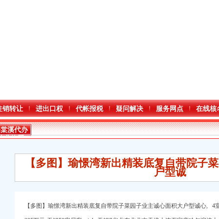
注销转让
进出口权
代帐报税
疑问解决
服务网点
在线核
海棠溪代办
营业执照
【多图】瑜憬湾新出精装底复自带院子菜
户型诚
【多图】瑜憬湾新出精装底复自带院子菜园子业主诚心面积大户型诚心, 4室2
口权)