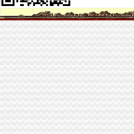
重庆人注意！开年三个好消息,三个坏消息,都跟你息息相关！_搜狐
重庆公共租赁住房政策宣【两路吧】_百度贴吧
二手房交易怪相跌出,映射出市场啥趋势？重庆房市文章
中央新风系统为您清除甲醛的危害—重庆南岸海棠溪工地施工材料
十堰市实习政策指南-实习信息-长安大学学生就业处
重庆海棠溪工商年检代办公司|重庆列表网
十堰市实习实训政策指南-通知公告-就业信息网
想住公租房的看过来,“江南水岸”公租房可接受申请啦！_重庆时报-
重庆新一批公租房开放申请啦~全申请指南看这里_搜狐财经_搜狐网
第20次公租房申请开始,今年一大批重庆人将有房子住了-本地宝
彭水县美翔-江城美景3#楼建设项目_百姓声音_论坛_天涯社区
赶快去申请！重庆主城15个公租房小区将摇号配租_未来网
新消息！重庆主城15个公租房小区将摇号配租,赶快申请（附申请地
重庆市迪马实业股份有限公司-搜狐滚动
重庆市迪马实业股份有限公司-搜狐滚动
【昂迈地产招聘客户经理,重庆昂迈房地产营销策划有限公司招聘】-
海棠溪代办营业执照
重庆求谷科技有限公司
重庆墨泽文化播有限公司_工商信息_电话_地址_信用信息_财务信息
武昌区公司注册|代理注册|公司代办_武汉企业注册代理服务中心
重庆长航汽车服务有限公司_【信用信息_诉讼信息_财务信息_注册信息
【重庆海棠溪其他商务服务信息】-重庆赶集网