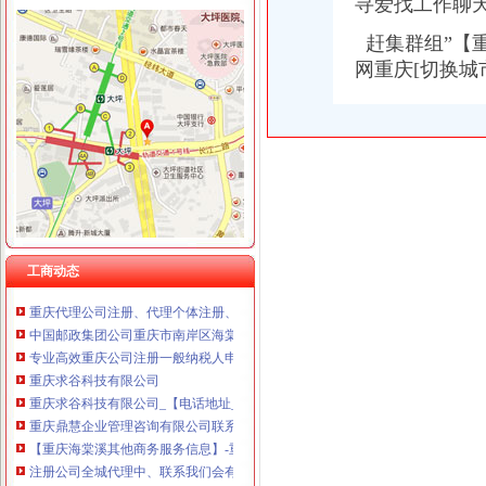
寻爱找工作聊
赶集群组”【重
网重庆[切换城
海棠溪代办营业执照
重庆求谷科技有限公司
重庆墨泽文化播有限公司_工商信息_电话_地址_信用信息_财务信息
武昌区公司注册|代理注册|公司代办_武汉企业注册代理服务中心
重庆长航汽车服务有限公司_【信用信息_诉讼信息_财务信息_注册信息
【重庆海棠溪其他商务服务信息】-重庆赶集网
【海棠溪工商财税_海棠溪工商年检_海棠溪工商代办】-58到家
海棠溪公司注册_海棠溪注册公司_海棠溪代办注册公司_海棠溪代理公
【重庆海棠溪工商注册|工商注册代理|工商注册代办】-重庆赶集网
工商动态
【重庆海棠溪香港公司注册|注册香港公司|香港公司注册查询】-重庆赶
重庆代理公司注册、代理个体注册、代理记账重庆工商年检今题网
中国邮政集团公司重庆市南岸区海棠溪邮政所
专业高效重庆公司注册一般纳税人申请代理记账重庆工商年检今题网
重庆求谷科技有限公司
重庆求谷科技有限公司_【电话地址_招聘信息_注册信息_信用信息_诉
重庆鼎慧企业管理咨询有限公司联系方式_信用报告_工商信息-启信宝
【重庆海棠溪其他商务服务信息】-重庆赶集网
注册公司全城代理中、联系我们会有意想不到的收获哦重庆工商年检
重庆百途商贸有限公司