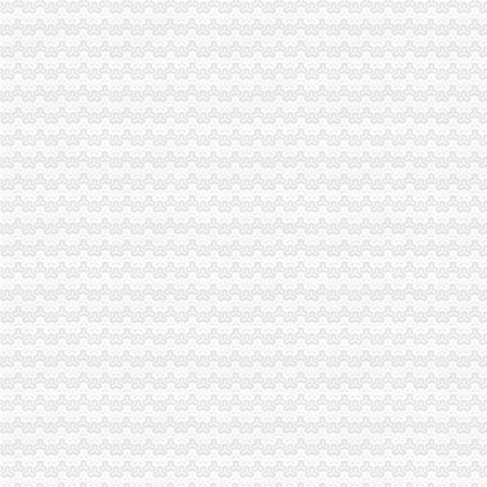
重庆长航汽车服务有限公司_【信用信息_诉讼信息_财务信息_注册信息
重庆初识代理记账有限公司_【电话地址_招聘信息_注册信息_信用信息
重庆正盛汽车销售有限公司_【信用信息_诉讼信息_财务信息_注册信息
重庆华源水电技术工程有限公司_【信用信息_诉讼信息_财务信息_注册
创业暴利好项目弋莱品牌内衣内裤招各级代理重庆服饰鞋帽今题网
武昌区公司注册|代理注册|公司代办_武汉企业注册代理服务中心
新11月重庆市商标设计产品生产销售企业黄页.xls-企业管理资源网
重庆新一批公租房开放申请啦~全申请指南看这里_搜狐财经_搜狐网
重庆主城15个公租房即将摇号申请,全攻略拿走不谢！_搜狐财经_
和记黄埔地产峰_重庆创意公园_楼盘对比分析-重庆乐居
赶快去申请!重庆主城15个公租房小区将摇号配租_凤凰资讯
无押借款_新浪新闻
重庆公租房好申请不
重庆人注意！开年三个好消息,三个坏消息,都跟你息息相关！_搜狐
重庆公共租赁住房政策宣【两路吧】_百度贴吧
二手房交易怪相跌出,映射出市场啥趋势？重庆房市文章
中央新风系统为您清除甲醛的危害—重庆南岸海棠溪工地施工材料
十堰市实习政策指南-实习信息-长安大学学生就业处
重庆海棠溪工商年检代办公司|重庆列表网
十堰市实习实训政策指南-通知公告-就业信息网
想住公租房的看过来,“江南水岸”公租房可接受申请啦！_重庆时报-