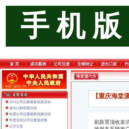
手 机 版
首 页
成功案例
公司注册
注销转让
进出口权
代
海棠溪代办
营业执照
【重庆海棠溪
2014公司注册最新优惠活动
进出口权优惠活动
年度公司注册最新优惠活动
重庆鸽牌电线电缆有限公司 渝北10010万 (进出口权)
年度活动公司注册送优惠
重庆星竣贸易有限责任公司 渝中100万 （进出口权）
刷新置顶收发
公示公告
重庆饰知广告传媒有限公司 渝中50万 （工商注册）