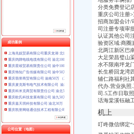
地服务车辆推
重庆翡誉商贸有限公司 渝南50万 （工商注册）
分类免费登记店
重庆麦克斯韦电气技术有限公司 渝新 （工商注册）
重庆公司注册
重庆科米克商贸有限责任公司 渝北50万 （工商注册）
招商加盟会计/
重庆欧氏科技发展有限公司 渝九50万 （进出口权）
司注册专项审
重庆嘉天琪科技有限公司 渝北30万 （工商注册）
认证其他公司
重庆凯誉网络通信技术工程有限公司 渝中300万 （工商变更）
成功案例
重庆佳技维科技发展有限公司 渝南100万 （进出口权）
验资区域:商
上海兆妩贸易有限公司重庆龙湖·北城天街分公司 （工商注册）
北两江新区巴
重庆鸽牌电线电缆有限公司 渝北10010万 (进出口权)
大足荣昌璧山
重庆星竣贸易有限责任公司 渝中100万 （进出口权）
水不限南坪龙
重庆饰知广告传媒有限公司 渝中50万 （工商注册）
长生桥回龙湾
重庆翡誉商贸有限公司 渝南50万 （工商注册）
辅仁路福利社
重庆麦克斯韦电气技术有限公司 渝新 （工商注册）
代办.营业执照
重庆科米克商贸有限责任公司 渝北50万 （工商注册）
重庆欧氏科技发展有限公司 渝九50万 （进出口权）
司.5工作日取
重庆嘉天琪科技有限公司 渝北30万 （工商注册）
话海棠溪钰融
重庆凯誉网络通信技术工程有限公司 渝中300万 （工商变更）
机上
重庆佳技维科技发展有限公司 渝南100万 （进出口权）
上海兆妩贸易有限公司重庆龙湖·北城天街分公司 （工商注册）
叮咚微信绑定“
公司位置（地图）