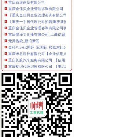
重庆金佳贝企业管理咨询有限公司
【重庆金佳贝企业管理咨询有限公司工商信息】-阿土伯工商信息查询
【重庆一手房代理公司招聘|重庆新招聘一手房代理公司信息】-重庆
重庆金佳贝企业管理咨询有限公司联系方式_信用报告_工商信息-启信宝
重庆墨泽文化播有限公司_工商信息_电话_地址_信用信息_财务信息
无押借款_新浪新闻
金科VISAR国际_冠国际_楼盘对比分析-重庆乐居
重庆求谷科技有限公司【企业信用,电话,地址,法人】_阿里巴巴
重庆长航汽车服务有限公司_【信用信息_诉讼信息_财务信息_注册信息
重庆初识代理记账有限公司_【电话地址_招聘信息_注册信息_信用信息
重庆正盛汽车销售有限公司_【信用信息_诉讼信息_财务信息_注册信息
重庆华源水电技术工程有限公司_【信用信息_诉讼信息_财务信息_注册
创业暴利好项目弋莱品牌内衣内裤招各级代理重庆服饰鞋帽今题网
武昌区公司注册|代理注册|公司代办_武汉企业注册代理服务中心
新11月重庆市商标设计产品生产销售企业黄页.xls-企业管理资源网
重庆新一批公租房开放申请啦~全申请指南看这里_搜狐财经_搜狐网
重庆主城15个公租房即将摇号申请,全攻略拿走不谢！_搜狐财经_
和记黄埔地产峰_重庆创意公园_楼盘对比分析-重庆乐居
赶快去申请!重庆主城15个公租房小区将摇号配租_凤凰资讯
无押借款_新浪新闻
重庆公租房好申请不