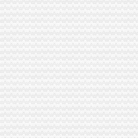
【海棠溪工商财税_海棠溪工商年检_海棠溪工商代办】-58到家
海棠溪公司注册_海棠溪注册公司_海棠溪代办注册公司_海棠溪代理公
【重庆海棠溪工商注册|工商注册代理|工商注册代办】-重庆赶集网
【重庆海棠溪香港公司注册|注册香港公司|香港公司注册查询】-重庆赶
重庆代理公司注册、代理个体注册、代理记账重庆工商年检今题网
中国邮政集团公司重庆市南岸区海棠溪邮政所
专业高效重庆公司注册一般纳税人申请代理记账重庆工商年检今题网
重庆求谷科技有限公司
重庆求谷科技有限公司_【电话地址_招聘信息_注册信息_信用信息_诉
重庆鼎慧企业管理咨询有限公司联系方式_信用报告_工商信息-启信宝
【重庆海棠溪其他商务服务信息】-重庆赶集网
注册公司全城代理中、联系我们会有意想不到的收获哦重庆工商年检
重庆百途商贸有限公司
重庆金佳贝企业管理咨询有限公司
【重庆金佳贝企业管理咨询有限公司工商信息】-阿土伯工商信息查询
【重庆一手房代理公司招聘|重庆新招聘一手房代理公司信息】-重庆
重庆金佳贝企业管理咨询有限公司联系方式_信用报告_工商信息-启信宝
重庆墨泽文化播有限公司_工商信息_电话_地址_信用信息_财务信息
无押借款_新浪新闻
金科VISAR国际_冠国际_楼盘对比分析-重庆乐居
重庆求谷科技有限公司【企业信用,电话,地址,法人】_阿里巴巴