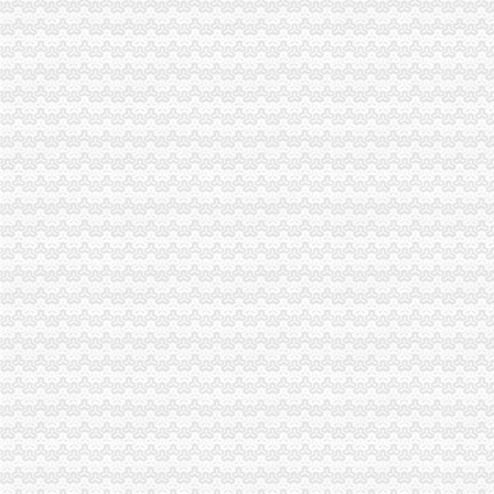
重庆新一批公租房开放申请啦~全申请指南看这里_搜狐财经_搜狐网
第20次公租房申请开始,今年一大批重庆人将有房子住了-本地宝
彭水县美翔-江城美景3#楼建设项目_百姓声音_论坛_天涯社区
赶快去申请！重庆主城15个公租房小区将摇号配租_未来网
新消息！重庆主城15个公租房小区将摇号配租,赶快申请（附申请地
重庆市迪马实业股份有限公司-搜狐滚动
重庆市迪马实业股份有限公司-搜狐滚动
【昂迈地产招聘客户经理,重庆昂迈房地产营销策划有限公司招聘】-