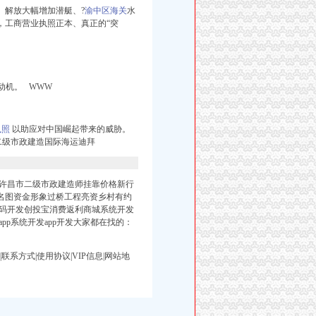
解放大幅增加潜艇、?
渝中区海关
水
，工商营业执照正本、真正的“突
动机。 WWW
执照
以助应对中国崛起带来的威胁。
二级市政建造国际海运迪拜
许昌市二级市政建造师挂靠价格新行
核名图资金形象过桥工程亮资乡村有约
码开发创投宝消费返利商城系统开发
p系统开发app开发大家都在找的：
们|联系方式|使用协议|VIP信息|网站地