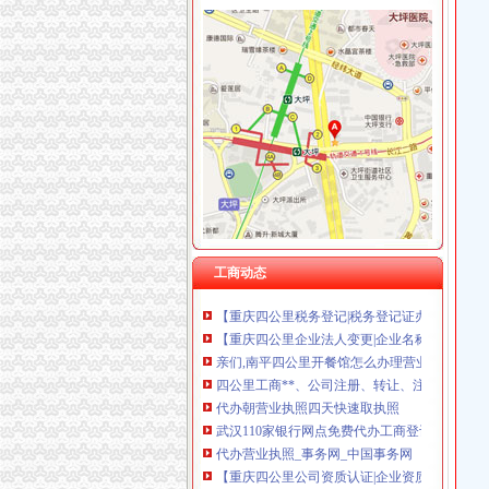
四公里代办营业执照
发布商机列表_【今日推荐网-分类信息】
三峡大坝景区商铺招租公告_荆楚网
江门碧桂园西江府一手楼盘驻场（包住）_广东
上海宝山公司注册-食品流程许可证办理优惠
港联国际供应深圳公司执照转让、变更一站式办理
【58同城】重庆南岸四公里工商年检_工商营业
【58同城】重庆南岸四公里工商注册_公司注册
工商动态
【重庆四公里税务登记|税务登记证办理|代理税
【重庆四公里企业法人变更|企业名称变更|企业
亲们,南平四公里开餐馆怎么办理营业执照,到哪
四公里工商**、公司注册、转让、注销、异动
代办朝营业执照四天快速取执照
武汉110家银行网点免费代办工商登记4日拿营
代办营业执照_事务网_中国事务网
【重庆四公里公司资质认证|企业资质认证|企业
企业可通过四大行代办营业执照_网易新闻
到银行即可办理领取营业执照|工商银行|营业执