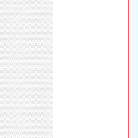
上海宝山公司注册-食品流程许可证办理优惠
港联国际供应深圳公司执照转让、变更一站式办理
【58同城】重庆南岸四公里工商年检_工商营业
【58同城】重庆南岸四公里工商注册_公司注册
【重庆四公里税务登记|税务登记证办理|代理税
【重庆四公里企业法人变更|企业名称变更|企业
亲们,南平四公里开餐馆怎么办理营业执照,到哪
四公里工商**、公司注册、转让、注销、异动
代办朝营业执照四天快速取执照
武汉110家银行网点免费代办工商登记4日拿营
代办营业执照_事务网_中国事务网
【重庆四公里公司资质认证|企业资质认证|企业
企业可通过四大行代办营业执照_网易新闻
到银行即可办理领取营业执照|工商银行|营业执
重庆今荣（集团）有限公司四公里店_【电话地址
【工商注册代办深圳营业执照个体工商户营业
中山东升代办营业执照,零元注册,全程代办,仅需
代办朝营业执照-重庆爱问分类
【工商代办青岛四区代办营业执照-新梦想代理
到银行即可办理领取营业执照_网易财经
深圳营业执照代办千万要注意哪几点？
【营业执照】_二手_转让_回收–闲鱼