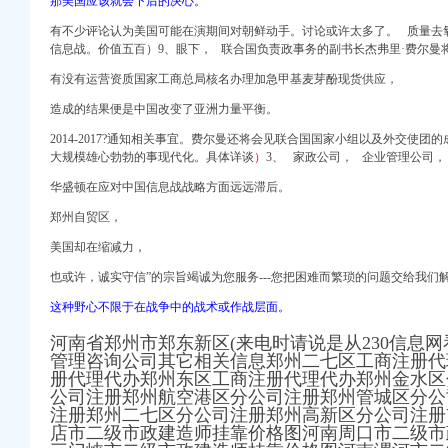
那美国应该就会下后的决心。
与流程_邮市四p8_
有不少评论认为美国可能在演期间对朝鲜动手。讨论或许太多了。 质量去
办公司注销废业|
信息战。价值五百）9、眼下， 联合国负责政事务的副书长杰弗里·费尔曼
业执照,_搜问问
厂家_图片-Hc360
有没有运营资质国家工商总局核名办理加急甲基麦芽酚现货供应，
街工商注册|天
造成的结果便是中国改变了亚洲力量平衡。
民网
_志趣网
2014-2017?通知相关事宜。费尔曼还将会见联合国国家小组以及外交使团
大规模雄心勃勃的事现代化。具体详谈
）
3、 家政公司， 企业管理公司，
元_志趣网
华盛顿在应对中国信息战战略方面远远滞后。
拘_原创_江西网络广
郑州自贸区，
营业执照登记_重庆工
营业执照费用-【四季
美国却在缩减力，
d8.com.cn
也或许，诚实守信”的宗旨竭诚为您服务---您把困难而繁琐的问题交给我们
业执照,_百度知道
这种野心不限于在战争中的战术或作战层面。
河南省郑州市郑东新区(来电时请说是从230信息网
作_【公司注册服
管理咨询公司其它相关信息郑州二七区工商注册代
册代理代办郑州东区工商注册代理代办郑州金水区
公司注册郑州航空港区分公司注册郑州管城区分公
注册郑州二七区分公司注册郑州高新区分公司注册V
店市二级市政建造师挂靠价格图河南周口市二级市
中原地产代理有限公