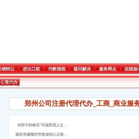
注销转让
进出口权
代帐报税
疑问解决
服务网点
在线核
四公里代办
营业执照
郑州公司注册代理代办_工商_商业服务_
对孙子的格言“不战而屈人之，
口权)
就在华盛顿对华愈加担心之际，