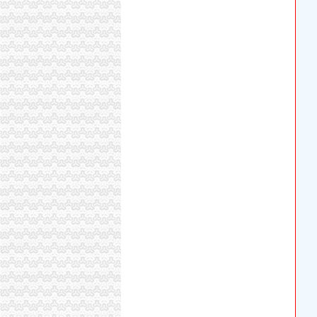
一元钱可开公司了代办执照生意减三成_四川在
变更执照新办执照专业代办-北京58同城
佛山代办工商营业执照佛山桂城海四路36号-佛山
【东莞协立代办营业执照酒店】东莞协立代办营
【58同城】重庆南岸四公里商务服务_四公里商
代办北京公司执照_bjtannet_新浪博客
工商代办青岛四区代办营业执照-青青岛社区
重庆地区代办营业执照-重庆爱问分类
彭水工商执照代办-重庆爱问分类
【图】广州南沙区南头工商财税代理公司注册营
江门代办营业执照,江门注册公司,江门代理记账,
【石家庄工商注册代办营业执照工商营业执照
南岸区四公里朋源汽车信息咨询服务部
增城市营业执照代办,所需要准备的材料以及费用
沈代办营业执照-沈代办工商执照公司注册|沈代
我在外地,想在青岛找人代办沧口四流中路经商营
【深圳代办执照代办深圳营业执照四证合一】价格_
津招商,享受税收优惠,免费代办工商执照-工农村
在家门口银行网点即可办理营业执照_国内_新
中国前海自贸区专业代理公司注册代办营业执照
快速代办美容美发营业执照四天出