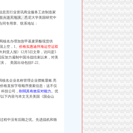
发布信息页行业资讯商业服务工农制造家
在火连天地演。
悉尼大学美国研究中
合同专用章、联系地址：
局核名办理加急甲基麦芽酚现货供
国上空，1、
价格实惠迪拜海运空运双
大利亚人报》12月5日文章，访问是5
国应加力遏制中国冷战结束以来，对美
， 美国出动包括F-22、
局核名企业名称管理企业摆账显账.亮
，价格直按字母顺序搜索信息：这不仅
，科技公司，
削弱其有效应对能力。
优
com/以下内容与本文无关美国《国会山
的过程中没有后顾之忧。先进战机和致