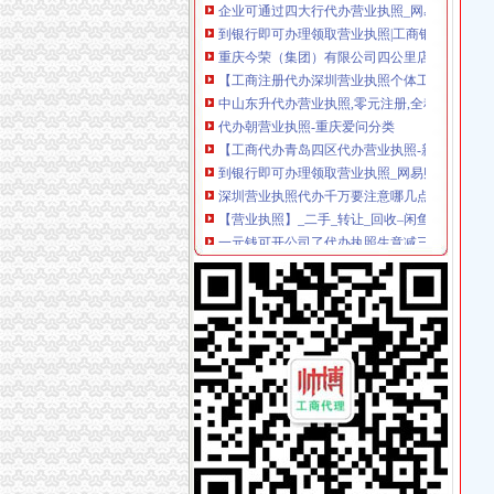
重庆今荣（集团）有限公司四公里店_【电话地址
【工商注册代办深圳营业执照个体工商户营业
中山东升代办营业执照,零元注册,全程代办,仅需
代办朝营业执照-重庆爱问分类
【工商代办青岛四区代办营业执照-新梦想代理
到银行即可办理领取营业执照_网易财经
深圳营业执照代办千万要注意哪几点？
【营业执照】_二手_转让_回收–闲鱼
一元钱可开公司了代办执照生意减三成_四川在
变更执照新办执照专业代办-北京58同城
佛山代办工商营业执照佛山桂城海四路36号-佛山
【东莞协立代办营业执照酒店】东莞协立代办营
【58同城】重庆南岸四公里商务服务_四公里商
代办北京公司执照_bjtannet_新浪博客
工商代办青岛四区代办营业执照-青青岛社区
重庆地区代办营业执照-重庆爱问分类
彭水工商执照代办-重庆爱问分类
【图】广州南沙区南头工商财税代理公司注册营
江门代办营业执照,江门注册公司,江门代理记账,
【石家庄工商注册代办营业执照工商营业执照
南岸区四公里朋源汽车信息咨询服务部