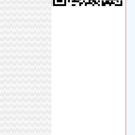
增城市营业执照代办,所需要准备的材料以及费用
沈代办营业执照-沈代办工商执照公司注册|沈代
我在外地,想在青岛找人代办沧口四流中路经商营
【深圳代办执照代办深圳营业执照四证合一】价格_
津招商,享受税收优惠,免费代办工商执照-工农村
在家门口银行网点即可办理营业执照_国内_新
中国前海自贸区专业代理公司注册代办营业执照
快速代办美容美发营业执照四天出
供应深圳公司注册、快捷代办营业执照仅需800
赣州：夫妻替人代办营业执照伪造公章和签名被
【图】九龙坡南坪四公里工商代办公司注册代理
北京代办工商企业执照哪家优惠_专业代办公司
四惠工商注册_四惠代理工商注册_四惠代办营业执照-q
雄安社保代理/代理记账/代办营业执照
我在外地,想在青岛找人代办沧口四流中路经商营
昆山张浦代办营业执照准备工作
东莞市代办营业执照“四化”推进企业简易注销工
四公里代办营业执照
发布商机列表_【今日推荐网-分类信息】
三峡大坝景区商铺招租公告_荆楚网
江门碧桂园西江府一手楼盘驻场（包住）_广东