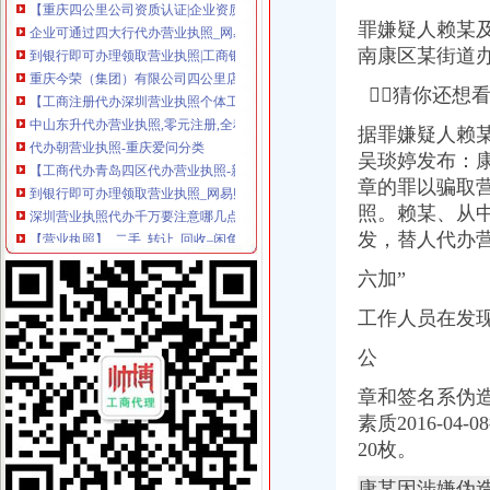
企业可通过四大行代办营业执照_网易新闻
罪嫌疑人赖某
到银行即可办理领取营业执照|工商银行|营业执照|电子化_新浪新闻
南康区某街道
重庆今荣（集团）有限公司四公里店_【电话地址_招聘信息_注册信息_
【工商注册代办深圳营业执照个体工商户营业执照代办四证合一】价
猜你还想
中山东升代办营业执照,零元注册,全程代办,仅需四步_志趣网
据罪嫌疑人赖
代办朝营业执照-重庆爱问分类
【工商代办青岛四区代办营业执照-新梦想代理记账有限公司】价
吴琰婷发布：康
到银行即可办理领取营业执照_网易财经
章的罪以骗取
深圳营业执照代办千万要注意哪几点？
照。
赖某、
从中
【营业执照】_二手_转让_回收–闲鱼
发，替人代办营业
一元钱可开公司了代办执照生意减三成_四川在线
变更执照新办执照专业代办-北京58同城
六加”
佛山代办工商营业执照佛山桂城海四路36号-佛山58同城
工作人员在发
【东莞协立代办营业执照酒店】东莞协立代办营业执照酒店预订_东莞
【58同城】重庆南岸四公里商务服务_四公里商务服务频道_四公里商务
公
代办北京公司执照_bjtannet_新浪博客
工商代办青岛四区代办营业执照-青青岛社区
章和签名系伪
重庆地区代办营业执照-重庆爱问分类
素质2016-
彭水工商执照代办-重庆爱问分类
20枚。
【图】广州南沙区南头工商财税代理公司注册营业执照变更年审-广州
江门代办营业执照,江门注册公司,江门代理记账,江门工商代理,
康某因涉嫌伪