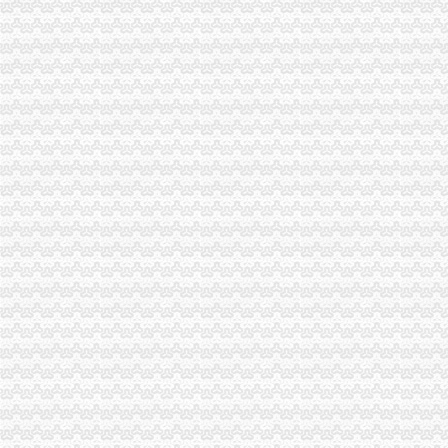
发布商机列表_【今日推荐网-分类信息】
郑州公司注册代理代办_工商_商业服务_供应_230信息网
三峡大坝景区商铺招租公告_荆楚网
江门碧桂园西江府一手楼盘驻场（包住）_广东中原地产代理有限公
【58同城】重庆南岸四公里工商年检_工商营业执照年检
【58同城】重庆南岸四公里工商注册_公司注册代理_代办注册公司价格
【重庆四公里税务登记|税务登记证办理|代理税务登记】-重庆赶集网
【重庆四公里企业法人变更|企业名称变更|企业地址变更】-重庆赶集网
亲们,南平四公里开餐馆怎么办理营业执照,到哪里班啊？_百度知道
四公里工商**、公司注册、转让、注销、异动解除重庆工商年检今题网
代办朝营业执照四天快速取执照
武汉110家银行网点免费代办工商登记4日拿营业执照_大楚网_腾讯网
代办营业执照_事务网_中国事务网
【重庆四公里公司资质认证|企业资质认证|企业认证网】-重庆赶集网
企业可通过四大行代办营业执照_网易新闻
到银行即可办理领取营业执照|工商银行|营业执照|电子化_新浪新闻
重庆今荣（集团）有限公司四公里店_【电话地址_招聘信息_注册信息_
【工商注册代办深圳营业执照个体工商户营业执照代办四证合一】价
中山东升代办营业执照,零元注册,全程代办,仅需四步_志趣网
代办朝营业执照-重庆爱问分类
【工商代办青岛四区代办营业执照-新梦想代理记账有限公司】价
到银行即可办理领取营业执照_网易财经