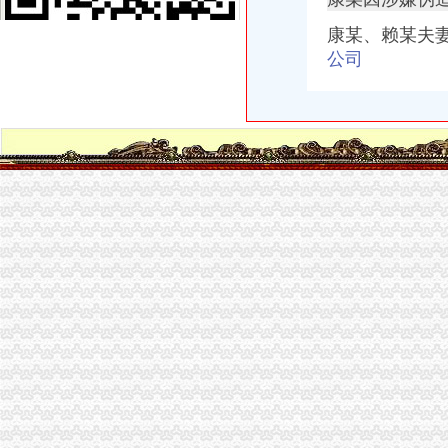
【石家庄工商注册代办营业执照工商营业执照营业执照年检】厂家
南岸区四公里朋源汽车信息咨询服务部
康某、
赖某夫
增城市营业执照代办,所需要准备的材料以及费用与流程_邮市四p8_
公司
沈代办营业执照-沈代办工商执照公司注册|沈代办公司注销废业|
我在外地,想在青岛找人代办沧口四流中路经商营业执照,_搜问问
【深圳代办执照代办深圳营业执照四证合一】价格_厂家_图片-Hc360
津招商,享受税收优惠,免费代办工商执照-工农村街工商注册|天
在家门口银行网点即可办理营业执照_国内_新民网
中国前海自贸区专业代理公司注册代办营业执照_志趣网
快速代办美容美发营业执照四天出
供应深圳公司注册、快捷代办营业执照仅需800元_志趣网
赣州：夫妻替人代办营业执照伪造公章和签名被拘_原创_江西网络广
【图】九龙坡南坪四公里工商代办公司注册代理营业执照登记_重庆工
北京代办工商企业执照哪家优惠_专业代办公司营业执照费用-【四季
四惠工商注册_四惠代理工商注册_四惠代办营业执照-qd8.com.cn
雄安社保代理/代理记账/代办营业执照
我在外地,想在青岛找人代办沧口四流中路经商营业执照,_百度知道
昆山张浦代办营业执照准备工作
东莞市代办营业执照“四化”推进企业简易注销工作_【公司注册服
四公里代办营业执照
代办三类维修许可证第一文库网