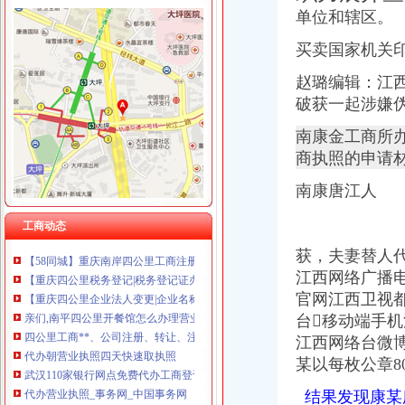
上海兆妩贸易有限公司重庆龙湖·北城天街分公司 （工商注册）
单位和辖区。
买卖国家机关
赵璐编辑：江
破获一起涉嫌
四公里代办营业执照
南康金工商所
代办三类维修许可证第一文库网
发布商机列表_【今日推荐网-分类信息】
商执照的申请
郑州公司注册代理代办_工商_商业服务_供应_230信息网
南康唐江人
三峡大坝景区商铺招租公告_荆楚网
江门碧桂园西江府一手楼盘驻场（包住）_广东中原地产代理有限公
工商动态
【58同城】重庆南岸四公里工商年检_工商营业执照年检
【58同城】重庆南岸四公里工商注册_公司注册代理_代办注册公司价格
获，夫妻替人
【重庆四公里税务登记|税务登记证办理|代理税务登记】-重庆赶集网
江西网络广播电
【重庆四公里企业法人变更|企业名称变更|企业地址变更】-重庆赶集网
官网江西卫视
亲们,南平四公里开餐馆怎么办理营业执照,到哪里班啊？_百度知道
台移动端手机
四公里工商**、公司注册、转让、注销、异动解除重庆工商年检今题网
江西网络台微
代办朝营业执照四天快速取执照
某以每枚公章8
武汉110家银行网点免费代办工商登记4日拿营业执照_大楚网_腾讯网
代办营业执照_事务网_中国事务网
结果发现康某
【重庆四公里公司资质认证|企业资质认证|企业认证网】-重庆赶集网