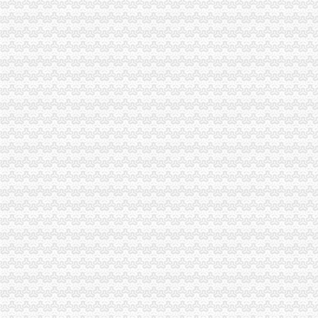
深圳营业执照代办千万要注意哪几点？
【营业执照】_二手_转让_回收–闲鱼
一元钱可开公司了代办执照生意减三成_四川在线
变更执照新办执照专业代办-北京58同城
佛山代办工商营业执照佛山桂城海四路36号-佛山58同城
【东莞协立代办营业执照酒店】东莞协立代办营业执照酒店预订_东莞
【58同城】重庆南岸四公里商务服务_四公里商务服务频道_四公里商务
代办北京公司执照_bjtannet_新浪博客
工商代办青岛四区代办营业执照-青青岛社区
重庆地区代办营业执照-重庆爱问分类
彭水工商执照代办-重庆爱问分类
【图】广州南沙区南头工商财税代理公司注册营业执照变更年审-广州
江门代办营业执照,江门注册公司,江门代理记账,江门工商代理,
【石家庄工商注册代办营业执照工商营业执照营业执照年检】厂家
南岸区四公里朋源汽车信息咨询服务部
增城市营业执照代办,所需要准备的材料以及费用与流程_邮市四p8_
沈代办营业执照-沈代办工商执照公司注册|沈代办公司注销废业|
我在外地,想在青岛找人代办沧口四流中路经商营业执照,_搜问问
【深圳代办执照代办深圳营业执照四证合一】价格_厂家_图片-Hc360
津招商,享受税收优惠,免费代办工商执照-工农村街工商注册|天
在家门口银行网点即可办理营业执照_国内_新民网