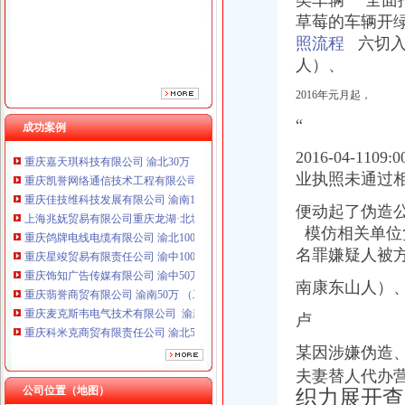
类车辆” 全面
重庆鸽牌电线电缆有限公司 渝北10010万 (进出口权)
草莓的车辆开绿灯
重庆星竣贸易有限责任公司 渝中100万 （进出口权）
照流程
六切入”
重庆饰知广告传媒有限公司 渝中50万 （工商注册）
人）、
重庆翡誉商贸有限公司 渝南50万 （工商注册）
重庆麦克斯韦电气技术有限公司 渝新 （工商注册）
2016年元月起，
重庆科米克商贸有限责任公司 渝北50万 （工商注册）
“
成功案例
重庆欧氏科技发展有限公司 渝九50万 （进出口权）
重庆嘉天琪科技有限公司 渝北30万 （工商注册）
2016-04-
重庆凯誉网络通信技术工程有限公司 渝中300万 （工商变更）
业执照未通过
重庆佳技维科技发展有限公司 渝南100万 （进出口权）
上海兆妩贸易有限公司重庆龙湖·北城天街分公司 （工商注册）
便动起了伪造
重庆鸽牌电线电缆有限公司 渝北10010万 (进出口权)
模仿相关单位
重庆星竣贸易有限责任公司 渝中100万 （进出口权）
名罪嫌疑人被
重庆饰知广告传媒有限公司 渝中50万 （工商注册）
重庆翡誉商贸有限公司 渝南50万 （工商注册）
南康东山人）
重庆麦克斯韦电气技术有限公司 渝新 （工商注册）
卢
重庆科米克商贸有限责任公司 渝北50万 （工商注册）
重庆欧氏科技发展有限公司 渝九50万 （进出口权）
某因涉嫌伪造、
重庆嘉天琪科技有限公司 渝北30万 （工商注册）
夫妻替人代办
重庆凯誉网络通信技术工程有限公司 渝中300万 （工商变更）
公司位置（地图）
织力展开查
重庆佳技维科技发展有限公司 渝南100万 （进出口权）