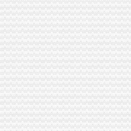
一元钱可开公司了代办执照生意减三成_四川在线
变更执照新办执照专业代办-北京58同城
佛山代办工商营业执照佛山桂城海四路36号-佛山58同城
【东莞协立代办营业执照酒店】东莞协立代办营业执照酒店预订_东莞
【58同城】重庆南岸四公里商务服务_四公里商务服务频道_四公里商务
代办北京公司执照_bjtannet_新浪博客
工商代办青岛四区代办营业执照-青青岛社区
重庆地区代办营业执照-重庆爱问分类
彭水工商执照代办-重庆爱问分类
【图】广州南沙区南头工商财税代理公司注册营业执照变更年审-广州
江门代办营业执照,江门注册公司,江门代理记账,江门工商代理,
【石家庄工商注册代办营业执照工商营业执照营业执照年检】厂家
南岸区四公里朋源汽车信息咨询服务部
增城市营业执照代办,所需要准备的材料以及费用与流程_邮市四p8_
沈代办营业执照-沈代办工商执照公司注册|沈代办公司注销废业|
我在外地,想在青岛找人代办沧口四流中路经商营业执照,_搜问问
【深圳代办执照代办深圳营业执照四证合一】价格_厂家_图片-Hc360
津招商,享受税收优惠,免费代办工商执照-工农村街工商注册|天
在家门口银行网点即可办理营业执照_国内_新民网
中国前海自贸区专业代理公司注册代办营业执照_志趣网
快速代办美容美发营业执照四天出
供应深圳公司注册、快捷代办营业执照仅需800元_志趣网