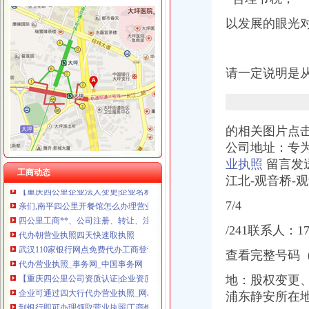
以发展的眼光
四公里代办营业执照
发布商机列表_【今日推荐网-分类信息】
请一定说明是
三峡大坝景区商铺招租公告_荆楚网
江门碧桂园西江府一手楼盘驻场（包住）_广东中原地产代理有限公
上海宝山公司注册-食品流程许可证办理优惠
港联国际供应深圳公司执照转让、变更一站式办理-深圳58同城
的相关图片点
【58同城】重庆南岸四公里工商年检_工商营业执照年检
公司地址：专
【58同城】重庆南岸四公里工商注册_公司注册代理_代办注册公司价格
业执照
留言发
【重庆四公里税务登记|税务登记证办理|代理税务登记】-重庆赶集网
工商动态
江北-观音桥-
【重庆四公里企业法人变更|企业名称变更|企业地址变更】-重庆赶集网
亲们,南平四公里开餐馆怎么办理营业执照,到哪里班啊？_百度知道
7/4
四公里工商**、公司注册、转让、注销、异动解除重庆工商年检今题网
代办朝营业执照四天快速取执照
/241联系人：17
武汉110家银行网点免费代办工商登记4日拿营业执照_大楚网_腾讯网
代办营业执照_事务网_中国事务网
查看完整号码
【重庆四公里公司资质认证|企业资质认证|企业认证网】-重庆赶集网
地：股权变更
企业可通过四大行代办营业执照_网易新闻
浦东静安所在
到银行即可办理领取营业执照|工商银行|营业执照|电子化_新浪新闻