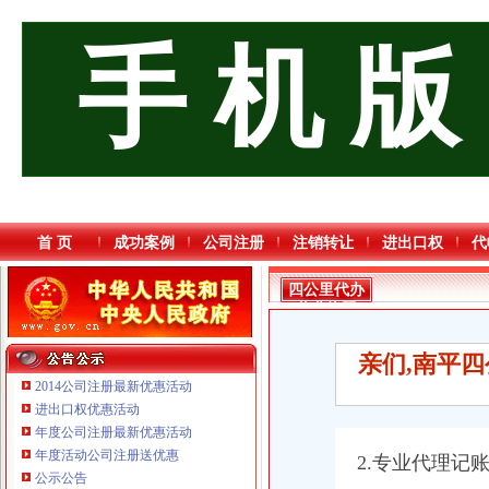
手 机 版
首 页
成功案例
公司注册
注销转让
进出口权
代
四公里代办
营业执照
亲们,南平
2014公司注册最新优惠活动
进出口权优惠活动
年度公司注册最新优惠活动
重庆鸽牌电线电缆有限公司 渝北10010万 (进出口权)
年度活动公司注册送优惠
2.专业代理记
重庆星竣贸易有限责任公司 渝中100万 （进出口权）
公示公告