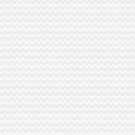
港联国际供应深圳公司执照转让、变更一站式办理-深圳58同城
【58同城】重庆南岸四公里工商年检_工商营业执照年检
【58同城】重庆南岸四公里工商注册_公司注册代理_代办注册公司价格
【重庆四公里税务登记|税务登记证办理|代理税务登记】-重庆赶集网
【重庆四公里企业法人变更|企业名称变更|企业地址变更】-重庆赶集网
亲们,南平四公里开餐馆怎么办理营业执照,到哪里班啊？_百度知道
四公里工商**、公司注册、转让、注销、异动解除重庆工商年检今题网
代办朝营业执照四天快速取执照
武汉110家银行网点免费代办工商登记4日拿营业执照_大楚网_腾讯网
代办营业执照_事务网_中国事务网
【重庆四公里公司资质认证|企业资质认证|企业认证网】-重庆赶集网
企业可通过四大行代办营业执照_网易新闻
到银行即可办理领取营业执照|工商银行|营业执照|电子化_新浪新闻
重庆今荣（集团）有限公司四公里店_【电话地址_招聘信息_注册信息_
【工商注册代办深圳营业执照个体工商户营业执照代办四证合一】价
中山东升代办营业执照,零元注册,全程代办,仅需四步_志趣网
代办朝营业执照-重庆爱问分类
【工商代办青岛四区代办营业执照-新梦想代理记账有限公司】价
到银行即可办理领取营业执照_网易财经
深圳营业执照代办千万要注意哪几点？
【营业执照】_二手_转让_回收–闲鱼