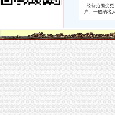
沈代办营业执照-沈代办工商执照公司注册|沈代办公司注销废业|
经营范围变更
我在外地,想在青岛找人代办沧口四流中路经商营业执照,_搜问问
户。一般纳税
【深圳代办执照代办深圳营业执照四证合一】价格_厂家_图片-Hc360
津招商,享受税收优惠,免费代办工商执照-工农村街工商注册|天
在家门口银行网点即可办理营业执照_国内_新民网
中国前海自贸区专业代理公司注册代办营业执照_志趣网
快速代办美容美发营业执照四天出
供应深圳公司注册、快捷代办营业执照仅需800元_志趣网
赣州：夫妻替人代办营业执照伪造公章和签名被拘_原创_江西网络广
【图】九龙坡南坪四公里工商代办公司注册代理营业执照登记_重庆工
北京代办工商企业执照哪家优惠_专业代办公司营业执照费用-【四季
四惠工商注册_四惠代理工商注册_四惠代办营业执照-qd8.com.cn
雄安社保代理/代理记账/代办营业执照
我在外地,想在青岛找人代办沧口四流中路经商营业执照,_百度知道
昆山张浦代办营业执照准备工作
东莞市代办营业执照“四化”推进企业简易注销工作_【公司注册服
四公里代办营业执照
发布商机列表_【今日推荐网-分类信息】
三峡大坝景区商铺招租公告_荆楚网
江门碧桂园西江府一手楼盘驻场（包住）_广东中原地产代理有限公
上海宝山公司注册-食品流程许可证办理优惠