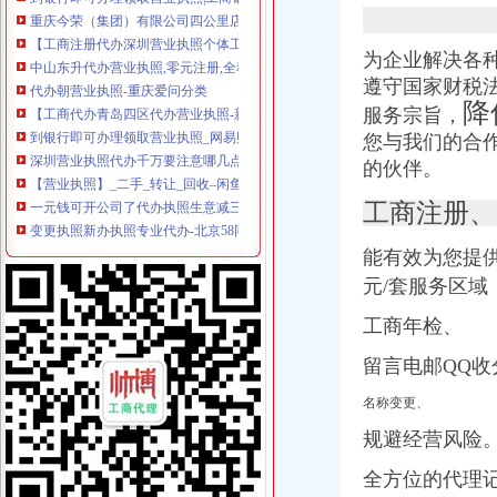
重庆今荣（集团）有限公司四公里店_【电话地址_招聘信息_注册信息_
【工商注册代办深圳营业执照个体工商户营业执照代办四证合一】价
中山东升代办营业执照,零元注册,全程代办,仅需四步_志趣网
为企业解决各
代办朝营业执照-重庆爱问分类
遵守国家财税
【工商代办青岛四区代办营业执照-新梦想代理记账有限公司】价
降
服务宗旨，
到银行即可办理领取营业执照_网易财经
您与我们的合
深圳营业执照代办千万要注意哪几点？
的伙伴。
【营业执照】_二手_转让_回收–闲鱼
一元钱可开公司了代办执照生意减三成_四川在线
工商注册、
变更执照新办执照专业代办-北京58同城
佛山代办工商营业执照佛山桂城海四路36号-佛山58同城
能
有效为您提
【东莞协立代办营业执照酒店】东莞协立代办营业执照酒店预订_东莞
【58同城】重庆南岸四公里商务服务_四公里商务服务频道_四公里商务
元/套服务区域
代办北京公司执照_bjtannet_新浪博客
工商年检、
工商代办青岛四区代办营业执照-青青岛社区
重庆地区代办营业执照-重庆爱问分类
留言电邮QQ
彭水工商执照代办-重庆爱问分类
【图】广州南沙区南头工商财税代理公司注册营业执照变更年审-广州
名称变更、
江门代办营业执照,江门注册公司,江门代理记账,江门工商代理,
规避经营风险
【石家庄工商注册代办营业执照工商营业执照营业执照年检】厂家
南岸区四公里朋源汽车信息咨询服务部
全方位的代理
增城市营业执照代办,所需要准备的材料以及费用与流程_邮市四p8_