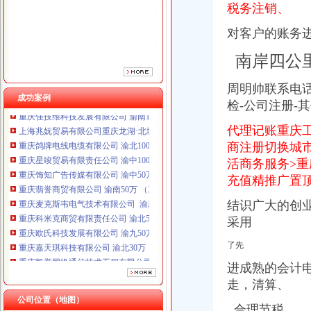
重庆饰知广告传媒有限公司 渝中50万 （工商注册）
税务注销、
重庆翡誉商贸有限公司 渝南50万 （工商注册）
对客户的账务
重庆麦克斯韦电气技术有限公司 渝新 （工商注册）
重庆科米克商贸有限责任公司 渝北50万 （工商注册）
南岸四公
重庆欧氏科技发展有限公司 渝九50万 （进出口权）
重庆嘉天琪科技有限公司 渝北30万 （工商注册）
周
明帅联
系电
重庆凯誉网络通信技术工程有限公司 渝中300万 （工商变更）
成功案例
检-公司注册-
重庆佳技维科技发展有限公司 渝南100万 （进出口权）
上海兆妩贸易有限公司重庆龙湖·北城天街分公司 （工商注册）
代理记账重庆
重庆鸽牌电线电缆有限公司 渝北10010万 (进出口权)
商注册切换城
重庆星竣贸易有限责任公司 渝中100万 （进出口权）
活商务服务>重
重庆饰知广告传媒有限公司 渝中50万 （工商注册）
充值精推广置
重庆翡誉商贸有限公司 渝南50万 （工商注册）
重庆麦克斯韦电气技术有限公司 渝新 （工商注册）
结识广大的创
重庆科米克商贸有限责任公司 渝北50万 （工商注册）
采用
重庆欧氏科技发展有限公司 渝九50万 （进出口权）
重庆嘉天琪科技有限公司 渝北30万 （工商注册）
了先
重庆凯誉网络通信技术工程有限公司 渝中300万 （工商变更）
进成熟的会计
重庆佳技维科技发展有限公司 渝南100万 （进出口权）
上海兆妩贸易有限公司重庆龙湖·北城天街分公司 （工商注册）
走，
清算、
公司位置（地图）
合理节税，