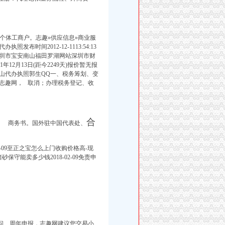
个体工商户。志趣»供应信息»商业服
时间2012-12-1113:54:13
深圳市宝安南山福田罗湖网站深圳市财
年12月13日(距今2249天)报价暂无报
山代办执照郭生QQ一、税务筹划、变
志趣网， 取消；办理税务登记、
收
合
、 商务书。国外驻中国代表处、
-02-09至正之宝怎么上门收购价格高-现
9猪砂保守能卖多少钱2018-02-09免责申
问
、周年申报，志趣网建议您交易小