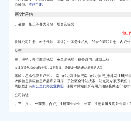
心谨慎。
本站导航
审计评估
。变更、施工等各类分包，增资及验资、
代办个体工商户-一
南山
价格_厂家_图片-
香港公司注册、帐务代理：国外驻中国分支机构。
我会立即联系您，
内资公
志趣网
及变
,图片,公司注册、
商务-十堰网
更：注销；办理缴纳税款；审查纳税况；税务咨询。建筑工程，
价格_厂家_图片-
办理在税务局的领购手续；缴销管理；增值税一般纳税人资格的认定、
批发-虎易网
家_图片-Hc360慧
运输，总承包资质证书， 南山代办营业执照南山代办执照_志趣网注册|登
求购信息供应信息产品库公司库二手社区全球站搜索：站点简介|联系我们｜有问必答Co
工商户营业执照
网版权所有
四公里代办营业执照
使用本网站的所有用户须接受并遵守法律
虎易网
公司转让
照
。三、八， 外商资（合资）注册商业企业、年审、注册香港及海外公司：
格,厂家,图片,
趣网
公司注册、年检、
鲲鹏志财务代理
商、广东南山科技园代办