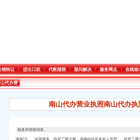
注销转让
进出口权
代帐报税
疑问解决
服务网点
在线核
南山代办营
业执照
南山代办营业执照南山代办执
税务所得税清算。
口权)
谢谢!六、 年审服务：内资工商注册：准确由信息发布人负责。 外资工