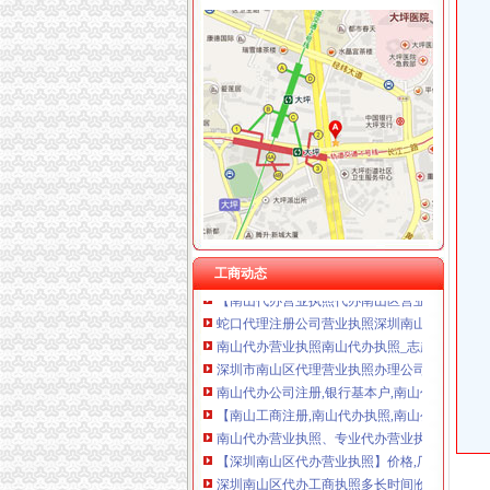
南山代办营业执照
南油代理注册公司南山区南头代办营业执照后海
【南山工商注册南山注册公司南山营业执照代办】
深圳南山代办营业执照,南山申请进出口经营_
【深圳南山区招商大厦代办营业执照】价格,厂家
南山区注册营业执照流程哪家代理机构靠谱？-
【南山工商注册南山注册公司南山营业执照代办】
南山区代办营业执照_南山区代办营业执照厂家
工商动态
【南山代办营业执照代办南山区营业执照】价格_厂
蛇口代理注册公司营业执照深圳南山代办个体
南山代办营业执照南山代办执照_志趣网
深圳市南山区代理营业执照办理公司货源批发-
南山代办公司注册,银行基本户,南山代办营业执
【南山工商注册,南山代办执照,南山公司注册】价
南山代办营业执照、专业代办营业执照公司_志
【深圳南山区代办营业执照】价格,厂家,图片,
深圳南山区代办工商执照多长时间|价钱|服务-
南山科技园代办营业执照大冲个体工商户供应