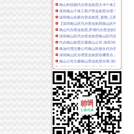
深圳南山个体工商户营业执照办理,个体户代办-
深圳南山在那办营业执照_新闻_江西信息资讯
【深圳南山区代办营业执照南山区代理公司注册
南山代办营业执照,罗湖代办营业执照,宝安代办
深圳南山区代办营业执照南山区代理外资公司注
代办南山执照注册南山公司-深圳58同城
南油代理注册公司南山区南头代办营业执照后海
深圳南山区办理营业执照在哪里办_搜问问
南山公司注册南山营业执照办理-深圳58同城
【深圳南山区代理注册公司,南山区代办公司营
深圳专业代办营业执照
南山代办营业执照,南山代办公司做账报税-钱眼
南山公司注册代办营业执照,记账报税,申请一般
南山注册公司代理南山营业执照办理-爱喇叭网
【供应代办南山地区营业执照|深圳营业执照】厂
专业平价代办深圳南山营业执照深圳南山公司注册
南山代办个体户营业执照食品流通许可证沙河公
南山代办营业执照食品流通许可证_志趣网
南山低价代办营业执照,公司垫资增资-钱眼商机
【南山代办营业执照、沙井注册公司、福永代办
南油代理注册公司南山区南头代办营业执照后海