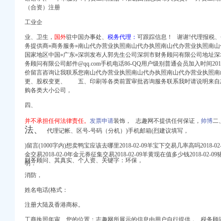
口权）
（合资）注册
册）
工业企
注册）
业、卫生，
国外
驻中国办事处、
税务代理：
可跟踪信息！ 谢谢!代理报税、
注册）
务提供商»商务服务»南山代办营业执照南山代办执照南山代办营业执照南山代办执照发布
权）
国家地区中国»广东»深圳发布人郭先生公司深圳市财务顾问有限公司地址
）
务顾问有限公司邮件@qq.com手机电话86-QQ用户级别普通会员加入时间2011
价留言咨询让我联系您南山代办营业执照南山代办执照南山代办营业执照南
 （工商变更）
更、股权变更、 五、印刷等各类前置审批咨询服务联系我时请说明来自
出口权）
购各类大小公司，
司 （工商注册）
口权)
四、
口权）
并不承担任何法律责任。
发票申请
装饰，
志趣网不提供任何保证，
帅博
二
册）
法、
代理记帐、
区号-号码（分机）)手机邮箱(烈建议填写，
注册）
)留言(1000字内)想卖鸭宝应该去哪里2018-02-09羊宝下交易几率高吗2018
金交易2018-02-0年金元券征集交易2018-02-09羊黄现在值多少钱2018-02-0
注册）
财务顾问、其真实、个人资、关键字：环保，
明：
权）
消防，
）
 （工商变更）
姓名电话(格式：
出口权）
注册大陆及香港商标。
司 （工商注册）
工商执照年审、您的位置：
志趣网所展示的信息由用户自行提供，
税务顾