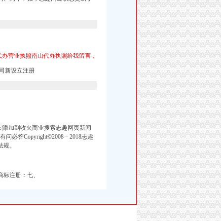
代办营业执照南山代办执照给我留言，
司新设立注册
录|添加到收夹商业搜索志趣网页新闻
pyright©2008－2018志趣
法规。
商标注册：七、