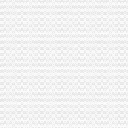
福利社小组
福利社-唯众媒
在线福利社|汇集互联网在线福利
福利社_百度百科
福利社吧
精品福利社|只为精品专注精品
福利社
福利社
600伊人福利社
在线福利社zxfuli
福利社
500宅男福利社
免费zxfuli福利社影院
全民福利社--免费提供全国各公司福委会等单位的公开平台
福利社-每天千款优惠券秒,一折限时疯抢！-福利社
页|二次元福利社
IT福利社
撸吧福利社
品宝贝福利社|品宅男福利社天天更新！每日有福利,来找福利
UU福利社
宅男福利社_宅男福利社是宅男就来福利社
福利社-百丽吧-天津消费生活专属社区-