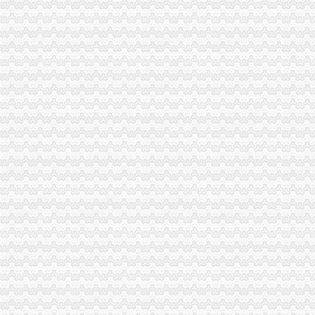
品宝贝福利社|品宅男福利社天天更新！每日有福利,来找福利
福利社就是找福利的地方,各类福利图尽在且听风吟福利吧
宅男福利社|fulibbs.com
福利社-宅男福利社_福利社zxfuli_福利社天天更新_福利社电影-网络
福利社-搜百科
生活圈福利社
福利社福利社
福利社-都市客
福利导航网-zxfuli福利社-全球精品网站大全
福利社列表-吃喝图片库-大视野-搜狐
福利社-腾讯动漫官方网站
福利社全集_福利社全部-YY官方
福利社-苹果笔记本,iPhone,iPad,苹果正品购买,在这里有便宜的苹
蓝领福利社_电视猫
福利社_圈子_杭州19楼
福利社
福利社-关注福利社的成员（1111）
我买网福利社,每周福利送不停！-中粮我买网
NBA福利社
【福利社】_美团网
福利社的微博_腾讯微博