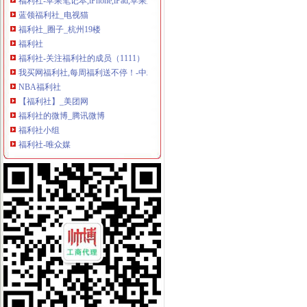
蓝领福利社_电视猫
福利社_圈子_杭州19楼
福利社
福利社-关注福利社的成员（1111）
我买网福利社,每周福利送不停！-中粮我买网
NBA福利社
【福利社】_美团网
福利社的微博_腾讯微博
福利社小组
福利社-唯众媒
在线福利社|汇集互联网在线福利
福利社_百度百科
福利社吧
精品福利社|只为精品专注精品
福利社
福利社
600伊人福利社
在线福利社zxfuli
福利社
500宅男福利社
免费zxfuli福利社影院
全民福利社--免费提供全国各公司福委会等单位的公开平台