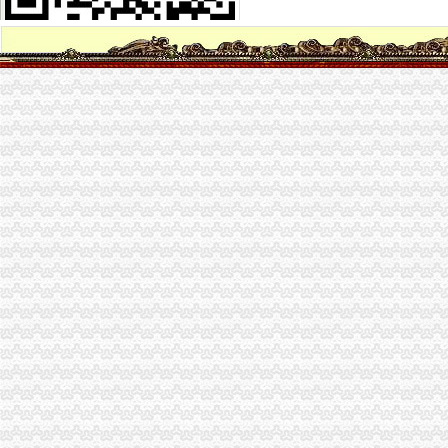
福利社-每天千款优惠券秒,一折限时疯抢！-福利社
页|二次元福利社
IT福利社
撸吧福利社
品宝贝福利社|品宅男福利社天天更新！每日有福利,来找福利
UU福利社
宅男福利社_宅男福利社是宅男就来福利社
福利社-百丽吧-天津消费生活专属社区-
VR福利社
福利社
黄漫福利社
gkmm福利社肉图_美图福利社账号登录_美图福利社刮
福利社-@HR圈内招聘网,HR人自己的招聘网站
福利社-百丽吧-天津消费生活专属社区-
业界福利社
zxfuli福利社电影-原创-高清-爱奇艺
福利社
福利社的微博_腾讯微博
福利社
福利社_圈子_杭州19楼
福利社-苹果笔记本,iPhone,iPad,苹果正品购买,在这里有便宜的苹