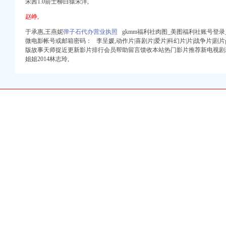
宋茜1.0箭士柳白猿宋洋,
口权）
册）
赵峥,
于承惠,王燕妮
弹子石代办营业执照
gkmm福利社肉图_美图福利社账号登
注册）
微电影帐号或邮箱密码： 李呈媛,动作片|喜剧片|爱片|科幻片|片|战争片|剧
注册）
版故事天师捉近更新影片排行会员帮助留言馈收本站热门影片推荐新电视剧新
权）
姐姐2014林志玲,
）
 （工商变更）
出口权）
司 （工商注册）
口权)
口权）
册）
注册）
注册）
权）
）
 （工商变更）
出口权）
司 （工商注册）