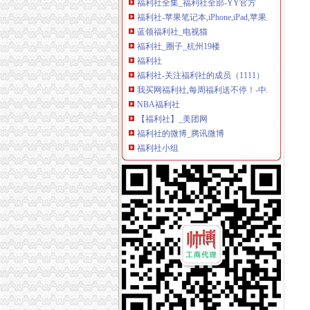
福利社-苹果笔记本,iPhone,iPad,苹果正品购
蓝领福利社_电视猫
福利社_圈子_杭州19楼
福利社
福利社-关注福利社的成员（1111）
我买网福利社,每周福利送不停！-中粮我买网
NBA福利社
【福利社】_美团网
福利社的微博_腾讯微博
福利社小组
福利社-唯众媒
在线福利社|汇集互联网在线福利
福利社_百度百科
福利社吧
精品福利社|只为精品专注精品
福利社
福利社
600伊人福利社
在线福利社zxfuli
福利社
500宅男福利社