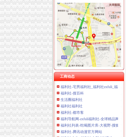
福利社
福利社的微博_腾讯微博
福利社
gkmm福利社肉图_美图福利社账号登录_美图福
福利社_圈子_杭州19楼
福利社-苹果笔记本,iPhone,iPad,苹果正品购
福利社就是找福利的地方,各类福利图尽在且听
宅男福利社|fulibbs.com
工商动态
福利社-宅男福利社_福利社zxfuli_福利社天天
福利社-搜百科
生活圈福利社
福利社福利社
福利社-都市客
福利导航网-zxfuli福利社-全球精品网站大全
福利社列表-吃喝图片库-大视野-搜狐
福利社-腾讯动漫官方网站
福利社全集_福利社全部-YY官方