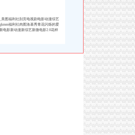
录_美图福利社刮页电视剧电影动漫综艺
片gkmm福利社肉图洛基秀青花闪烁的爱
电影新动漫新综艺新微电影2.0花样