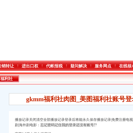
注销转让
进出口权
代帐报税
疑问解决
服务网点
在线核
福利社
gkmm福利社肉图_美图福利社账号
播放记录关闭清空全部播放记录登录后将能永久保存播放记录|免费注册电
剧|海外剧电影：
忘记密码记住我的登录还没有账号?
?
口权)