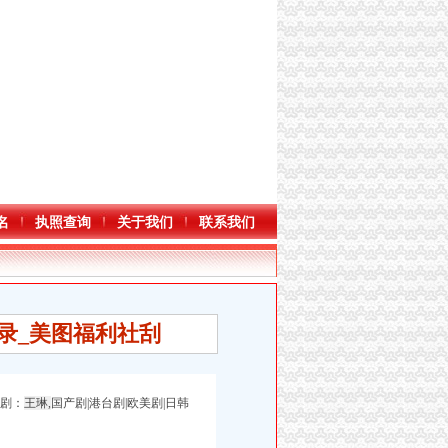
名
执照查询
关于我们
联系我们
登录_美图福利社刮
视剧：
王琳,
国产剧|港台剧|欧美剧|日韩