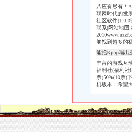
福利社-@HR圈内招聘网,HR人自己的招聘网站
八应有尽有！A
福利社就是找福利的地方,各类福利图尽在且听风吟福利吧
联网时代的发展，
宅男福利社|fulibbs.com
福利社-宅男福利社_福利社zxfuli_福利社天天更新_福利社电影-网络
社区软件)1.0
福利社-搜百科
联系|网站地图|友
生活圈福利社
2010www.uzzf.c
福利社福利社
够找到超多的
福利社-都市客
福利导航网-zxfuli福利社-全球精品网站大全
能把Kpop唱
福利社列表-吃喝图片库-大视野-搜狐
丰富的游戏互
福利社-腾讯动漫官方网站
福利社全集_福利社全部-YY官方
福利社(福利社区
福利社-苹果笔记本,iPhone,iPad,苹果正品购买,在这里有便宜的苹
票)50%(10
蓝领福利社_电视猫
机版本：希望
福利社_圈子_杭州19楼
福利社
福利社-关注福利社的成员（1111）
我买网福利社,每周福利送不停！-中粮我买网
NBA福利社
【福利社】_美团网
福利社的微博_腾讯微博
福利社小组