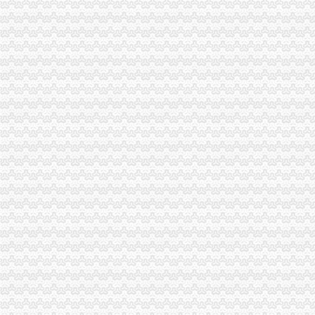
福利社-唯众媒
在线福利社|汇集互联网在线福利
福利社_百度百科
福利社吧
精品福利社|只为精品专注精品
福利社
福利社
600伊人福利社
在线福利社zxfuli
福利社
500宅男福利社
免费zxfuli福利社影院
全民福利社--免费提供全国各公司福委会等单位的公开平台
福利社-每天千款优惠券秒,一折限时疯抢！-福利社
页|二次元福利社
IT福利社
撸吧福利社
品宝贝福利社|品宅男福利社天天更新！每日有福利,来找福利
UU福利社
宅男福利社_宅男福利社是宅男就来福利社
福利社-百丽吧-天津消费生活专属社区-