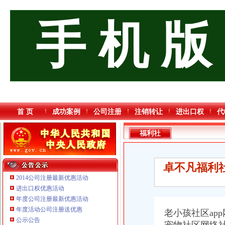
手 机 版
首 页
成功案例
公司注册
注销转让
进出口权
代
福利社
卓不凡福利社
2014公司注册最新优惠活动
进出口权优惠活动
年度公司注册最新优惠活动
重庆鸽牌电线电缆有限公司 渝北10010万 (进出口权)
年度活动公司注册送优惠
老小孩社区app网
重庆星竣贸易有限责任公司 渝中100万 （进出口权）
公示公告
重庆饰知广告传媒有限公司 渝中50万 （工商注册）