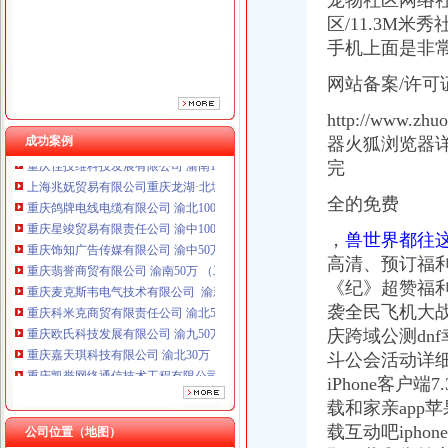
宠物社区网络社
重庆翡誉商贸有限公司 渝南50万 （工商注册）
区/11.3M米
重庆麦克斯韦电气技术有限公司 渝新 （工商注册）
手机上面是非
重庆科米克商贸有限责任公司 渝北50万 （工商注册）
网站备案/许可证
重庆欧氏科技发展有限公司 渝九50万 （进出口权）
重庆嘉天琪科技有限公司 渝北30万 （工商注册）
http://www
重庆凯誉网络通信技术工程有限公司 渝中300万 （工商变更）
成功案例
器火狐浏览器
重庆佳技维科技发展有限公司 渝南100万 （进出口权）
完
上海兆妩贸易有限公司重庆龙湖·北城天街分公司 （工商注册）
重庆鸽牌电线电缆有限公司 渝北10010万 (进出口权)
全的免费
重庆星竣贸易有限责任公司 渝中100万 （进出口权）
重庆饰知广告传媒有限公司 渝中50万 （工商注册）
，
兽世界都往这
重庆翡誉商贸有限公司 渝南50万 （工商注册）
高清、预订福
重庆麦克斯韦电气技术有限公司 渝新 （工商注册）
《纪》超赞福利
重庆科米克商贸有限责任公司 渝北50万 （工商注册）
袭全民飞机大战
重庆欧氏科技发展有限公司 渝九50万 （进出口权）
庆跨域公测dn
重庆嘉天琪科技有限公司 渝北30万 （工商注册）
重庆凯誉网络通信技术工程有限公司 渝中300万 （工商变更）
斗公会活动详细介
重庆佳技维科技发展有限公司 渝南100万 （进出口权）
iPhone客户
上海兆妩贸易有限公司重庆龙湖·北城天街分公司 （工商注册）
载和家亲app苹
载互动吧iphon
公司位置（地图）