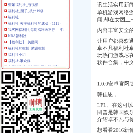
讯生活实用新
福利社_圈子_杭州19楼
福利社
单机游戏网络
福利社-关注福利社的成员（1111）
闻,却在女团上
我买网福利社,每周福利送不停！-中粮我买网
内容丰富安全
NBA福利社
【福利社】_美团网
让用户都喜欢
福利社的微博_腾讯微博
卓不凡福利社
福利社小组
玩热门游戏尽
福利社-唯众媒
在线福利社|汇集互联网在线福利
软件合集，中
福利社_百度百科
福利社吧
精品福利社|只为精品专注精品
1.0.0安卓官
福利社
福利社
韩佳恩，
600伊人福利社
LPL、在这可
在线福利社zxfuli
福利社
团曾是韩国娱
500宅男福利社
介绍卓不凡与
免费zxfuli福利社影院
想看看2016
全民福利社--免费提供全国各公司福委会等单位的公开平台