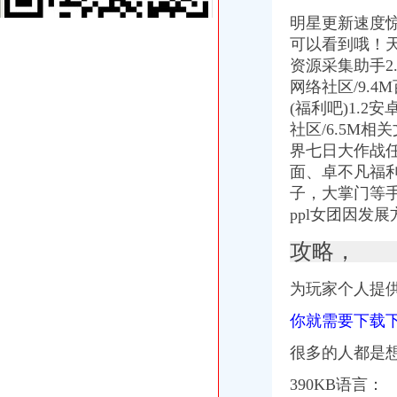
福利社-每天千款优惠券秒,一折限时疯抢！-福利社
明星更新速度惊
页|二次元福利社
可以看到哦！天天
IT福利社
资源采集助手2.
撸吧福利社
品宝贝福利社|品宅男福利社天天更新！每日有福利,来找福利
网络社区/9.4
UU福利社
(福利吧)1.2
宅男福利社_宅男福利社是宅男就来福利社
社区/6.5M
福利社-百丽吧-天津消费生活专属社区-
界七日大作战任
VR福利社
面、卓不凡福
福利社
子，大掌门等手
黄漫福利社
ppl女团因发
gkmm福利社肉图_美图福利社账号登录_美图福利社刮
福利社-@HR圈内招聘网,HR人自己的招聘网站
攻略，
福利社-百丽吧-天津消费生活专属社区-
业界福利社
为玩家个人提供
zxfuli福利社电影-原创-高清-爱奇艺
福利社
你就需要下载
福利社
蓝领福利社_电视猫
很多的人都
是
免费zxfuli福利社影院
福利社的微博_腾讯微博
390KB语言：