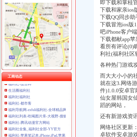
即下载和掌桂官方
下载和家亲ios版
下载QQ同步助手i
福利社
下载冒泡ios版
福利社
吧iPhone客户
蓝领福利社_电视猫
下载都献app苹
免费zxfuli福利社影院
看所有评论(0)
福利社的微博_腾讯微博
福利社-@HR圈内招聘网,HR人自己的招聘网站
利社(福利社区
福利社就是找福利的地方,各类福利图尽在且听风吟福利吧
各种热门游戏
宅男福利社|fulibbs.com
福利社-宅男福利社_福利社zxfuli_福利社天天更新_福利社电影-网络
而大大小小的社
工商动态
福利社-搜百科
就在这3.网络
生活圈福利社
件)1.0.0
福利社福利社
仙女屋韩国女
福利社-都市客
福利导航网-zxfuli福利社-全球精品网站大全
蹈的网站，
福利社列表-吃喝图片库-大视野-搜狐
还有新游戏资
福利社-腾讯动漫官方网站
福利社全集_福利社全部-YY官方
网络社区更新：
福利社-苹果笔记本,iPhone,iPad,苹果正品购买,在这里有便宜的苹
卓软件安卓游
蓝领福利社_电视猫