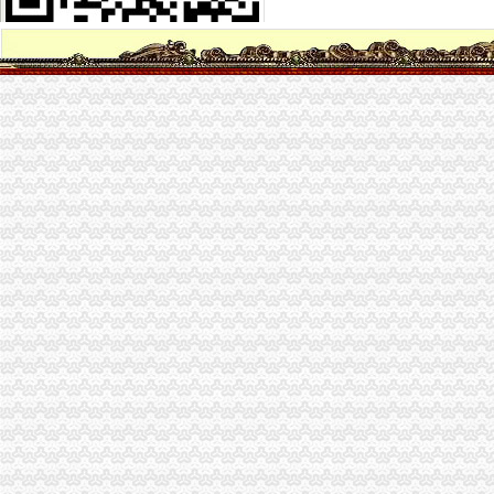
福利社-每天千款优惠券秒,一折限时疯抢！-福利社
页|二次元福利社
IT福利社
撸吧福利社
品宝贝福利社|品宅男福利社天天更新！每日有福利,来找福利
UU福利社
宅男福利社_宅男福利社是宅男就来福利社
福利社-百丽吧-天津消费生活专属社区-
VR福利社
福利社
黄漫福利社
gkmm福利社肉图_美图福利社账号登录_美图福利社刮
福利社-@HR圈内招聘网,HR人自己的招聘网站
福利社-百丽吧-天津消费生活专属社区-
业界福利社
zxfuli福利社电影-原创-高清-爱奇艺
福利社
福利社的微博_腾讯微博
福利社
福利社_圈子_杭州19楼
福利社-苹果笔记本,iPhone,iPad,苹果正品购买,在这里有便宜的苹