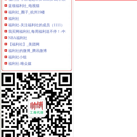
蓝领福利社_电视猫
福利社_圈子_杭州19楼
福利社
福利社-关注福利社的成员（1111）
我买网福利社,每周福利送不停！-中粮我买网
NBA福利社
【福利社】_美团网
福利社的微博_腾讯微博
福利社小组
福利社-唯众媒
在线福利社|汇集互联网在线福利
福利社_百度百科
福利社吧
精品福利社|只为精品专注精品
福利社
福利社
600伊人福利社
在线福利社zxfuli
福利社
500宅男福利社
免费zxfuli福利社影院
全民福利社--免费提供全国各公司福委会等单位的公开平台