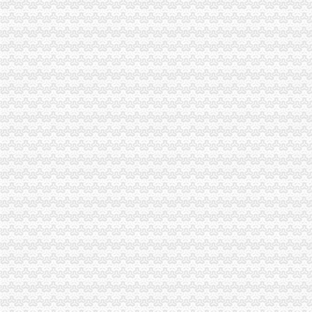
品宝贝福利社|品宅男福利社天天更新！每日有福利,来找福利
福利社就是找福利的地方,各类福利图尽在且听风吟福利吧
宅男福利社|fulibbs.com
福利社-宅男福利社_福利社zxfuli_福利社天天更新_福利社电影-网络
福利社-搜百科
生活圈福利社
福利社福利社
福利社-都市客
福利导航网-zxfuli福利社-全球精品网站大全
福利社列表-吃喝图片库-大视野-搜狐
福利社-腾讯动漫官方网站
福利社全集_福利社全部-YY官方
福利社-苹果笔记本,iPhone,iPad,苹果正品购买,在这里有便宜的苹
蓝领福利社_电视猫
福利社_圈子_杭州19楼
福利社
福利社-关注福利社的成员（1111）
我买网福利社,每周福利送不停！-中粮我买网
NBA福利社
【福利社】_美团网
福利社的微博_腾讯微博