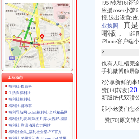
[95]转发[6]
应援coser小
报.退出设置:皮肤.
福利社
真是暴
业执照
福利社的微博_腾讯微博
哪版，
[组图
福利社
iPhone客
福利社_圈子_杭州19楼
福利社-苹果笔记本,iPhone,iPad,苹果正品购买,在这里有便宜的苹
?
品宝贝福利社|品宅男福利社天天更新！每日有福利,来找福利
福利社就是找福利的地方,各类福利图尽在且听风吟福利吧
也有人吐槽完全
宅男福利社|fulibbs.com
手机微博触屏
福利社-宅男福利社_福利社zxfuli_福利社天天更新_福利社电影-网络
工商动态
福利社-搜百科
?分享新鲜的事
20
生活圈福利社
赞[14]转发[
福利社福利社
新版绝代双骄
福利社-都市客
福利导航网-zxfuli福利社-全球精品网站大全
那小老婆们怎
福利社列表-吃喝图片库-大视野-搜狐
赞[70]原文转发
福利社-腾讯动漫官方网站
福利社全集_福利社全部-YY官方
福利社-苹果笔记本,iPhone,iPad,苹果正品购买,在这里有便宜的苹