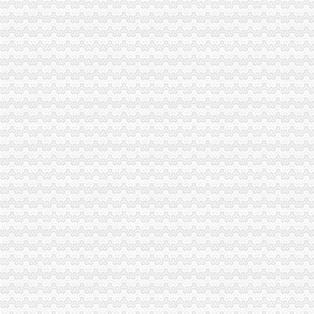
福利社小组
福利社-唯众媒
在线福利社|汇集互联网在线福利
福利社_百度百科
福利社吧
精品福利社|只为精品专注精品
福利社
福利社
600伊人福利社
在线福利社zxfuli
福利社
500宅男福利社
免费zxfuli福利社影院
全民福利社--免费提供全国各公司福委会等单位的公开平台
福利社-每天千款优惠券秒,一折限时疯抢！-福利社
页|二次元福利社
IT福利社
撸吧福利社
品宝贝福利社|品宅男福利社天天更新！每日有福利,来找福利
UU福利社
宅男福利社_宅男福利社是宅男就来福利社
福利社-百丽吧-天津消费生活专属社区-