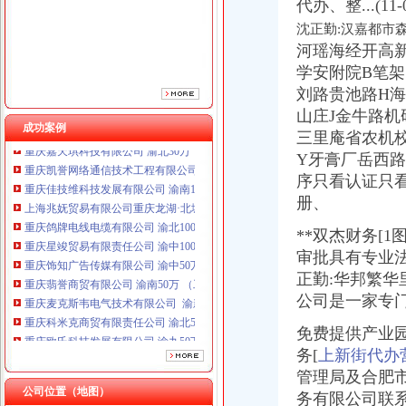
代办、整...(1
重庆星竣贸易有限责任公司 渝中100万 （进出口权）
沈正勤:汉嘉都市
重庆饰知广告传媒有限公司 渝中50万 （工商注册）
河瑶海经开高
重庆翡誉商贸有限公司 渝南50万 （工商注册）
学安附院B笔架
重庆麦克斯韦电气技术有限公司 渝新 （工商注册）
重庆科米克商贸有限责任公司 渝北50万 （工商注册）
刘路贵池路H
重庆欧氏科技发展有限公司 渝九50万 （进出口权）
山庄J金牛路机
成功案例
重庆嘉天琪科技有限公司 渝北30万 （工商注册）
三里庵省农机
重庆凯誉网络通信技术工程有限公司 渝中300万 （工商变更）
Y牙膏厂岳西路
重庆佳技维科技发展有限公司 渝南100万 （进出口权）
序只看认证只
上海兆妩贸易有限公司重庆龙湖·北城天街分公司 （工商注册）
册、
重庆鸽牌电线电缆有限公司 渝北10010万 (进出口权)
重庆星竣贸易有限责任公司 渝中100万 （进出口权）
**双杰财务[
重庆饰知广告传媒有限公司 渝中50万 （工商注册）
审批具有专业法
重庆翡誉商贸有限公司 渝南50万 （工商注册）
正勤:华邦繁华
重庆麦克斯韦电气技术有限公司 渝新 （工商注册）
公司是一家专
重庆科米克商贸有限责任公司 渝北50万 （工商注册）
重庆欧氏科技发展有限公司 渝九50万 （进出口权）
免费提供产业园地
重庆嘉天琪科技有限公司 渝北30万 （工商注册）
务[
上新街代办
重庆凯誉网络通信技术工程有限公司 渝中300万 （工商变更）
管理局及合肥市
重庆佳技维科技发展有限公司 渝南100万 （进出口权）
公司位置（地图）
上海兆妩贸易有限公司重庆龙湖·北城天街分公司 （工商注册）
务有限公司联