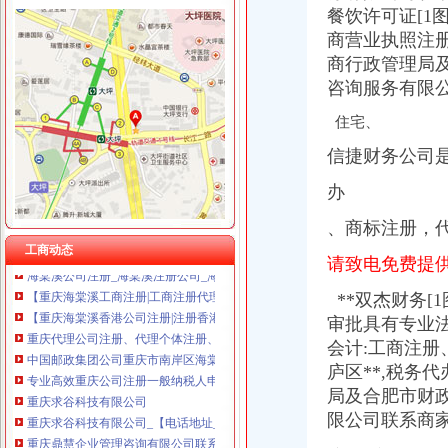
餐饮许可证[1
商营业执照注
商行政管理局及
咨询服务有限
海棠溪代办营业执照
住宅、
重庆求谷科技有限公司
重庆墨泽文化播有限公司_工商信息_电话_地址_信用信息_财务信息
信捷财务公司
武昌区公司注册|代理注册|公司代办_武汉企业注册代理服务中心
重庆长航汽车服务有限公司_【信用信息_诉讼信息_财务信息_注册信息
办
【重庆海棠溪其他商务服务信息】-重庆赶集网
、商标注册，
【海棠溪工商财税_海棠溪工商年检_海棠溪工商代办】-58到家
工商动态
海棠溪公司注册_海棠溪注册公司_海棠溪代办注册公司_海棠溪代理公
请致电免费提供
【重庆海棠溪工商注册|工商注册代理|工商注册代办】-重庆赶集网
【重庆海棠溪香港公司注册|注册香港公司|香港公司注册查询】-重庆赶
**双杰财务[
重庆代理公司注册、代理个体注册、代理记账重庆工商年检今题网
审批具有专业法
中国邮政集团公司重庆市南岸区海棠溪邮政所
会计:工商注册
专业高效重庆公司注册一般纳税人申请代理记账重庆工商年检今题网
庐区**,税务
重庆求谷科技有限公司
局及合肥市财政
重庆求谷科技有限公司_【电话地址_招聘信息_注册信息_信用信息_诉
限公司联系商
重庆鼎慧企业管理咨询有限公司联系方式_信用报告_工商信息-启信宝
【重庆海棠溪其他商务服务信息】-重庆赶集网