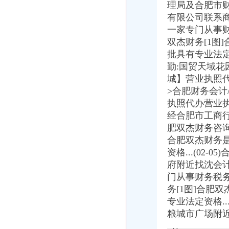
理局及合肥市财
重庆长航汽车服务有限公司_【信用信息_诉讼信息_财务信息_注册信息
有限公司联系
【重庆海棠溪其他商务服务信息】-重庆赶集网
一家专门从事财务
【海棠溪工商财税_海棠溪工商年检_海棠溪工商代办】-58到家
双杰财务[1图
海棠溪公司注册_海棠溪注册公司_海棠溪代办注册公司_海棠溪代理公
批具有专业法定
【重庆海棠溪工商注册|工商注册代理|工商注册代办】-重庆赶集网
【重庆海棠溪香港公司注册|注册香港公司|香港公司注册查询】-重庆赶
勤:国贸天域花
重庆代理公司注册、代理个体注册、代理记账重庆工商年检今题网
城】营业执照代
中国邮政集团公司重庆市南岸区海棠溪邮政所
>合肥财务会计
专业高效重庆公司注册一般纳税人申请代理记账重庆工商年检今题网
执照代办营业执
重庆求谷科技有限公司
经合肥市工商行
重庆求谷科技有限公司_【电话地址_招聘信息_注册信息_信用信息_诉
肥双杰财务咨询
重庆鼎慧企业管理咨询有限公司联系方式_信用报告_工商信息-启信宝
合肥双杰财务
【重庆海棠溪其他商务服务信息】-重庆赶集网
注册公司全城代理中、联系我们会有意想不到的收获哦重庆工商年检
资格...(02
重庆百途商贸有限公司
府附近找沈会计
重庆金佳贝企业管理咨询有限公司
门从事财务税务代
【重庆金佳贝企业管理咨询有限公司工商信息】-阿土伯工商信息查询
务[1图]合肥
【重庆一手房代理公司招聘|重庆新招聘一手房代理公司信息】-重庆
专业法定资格.
重庆金佳贝企业管理咨询有限公司联系方式_信用报告_工商信息-启信宝
粮城市广场附近
重庆墨泽文化播有限公司_工商信息_电话_地址_信用信息_财务信息
无押借款_新浪新闻