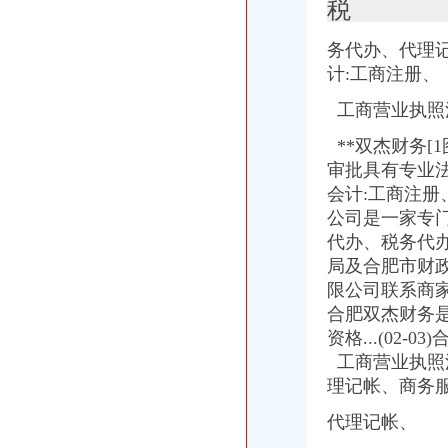
税
金科VISAR国际_冠国际_楼盘对比分析-重庆乐居
重庆求谷科技有限公司【企业信用,电话,地址,法人】_阿里巴巴
务代办、代理记帐
重庆长航汽车服务有限公司_【信用信息_诉讼信息_财务信息_注册信息
计:工商注册、
重庆初识代理记账有限公司_【电话地址_招聘信息_注册信息_信用信息
重庆正盛汽车销售有限公司_【信用信息_诉讼信息_财务信息_注册信息
工商营业执照
重庆华源水电技术工程有限公司_【信用信息_诉讼信息_财务信息_注册
创业暴利好项目弋莱品牌内衣内裤招各级代理重庆服饰鞋帽今题网
**双杰财务[
武昌区公司注册|代理注册|公司代办_武汉企业注册代理服务中心
审批具有专业法
新11月重庆市商标设计产品生产销售企业黄页.xls-企业管理资源网
会计:工商注
重庆新一批公租房开放申请啦~全申请指南看这里_搜狐财经_搜狐网
公司是一家专
重庆主城15个公租房即将摇号申请,全攻略拿走不谢！_搜狐财经_
代办、税务代办
和记黄埔地产峰_重庆创意公园_楼盘对比分析-重庆乐居
局及合肥市财政
赶快去申请!重庆主城15个公租房小区将摇号配租_凤凰资讯
无押借款_新浪新闻
限公司联系商家
重庆公租房好申请不
合肥双杰财务
重庆人注意！开年三个好消息,三个坏消息,都跟你息息相关！_搜狐
资格...(02
重庆公共租赁住房政策宣【两路吧】_百度贴吧
工商营业执照
二手房交易怪相跌出,映射出市场啥趋势？重庆房市文章
理记帐、商务
中央新风系统为您清除甲醛的危害—重庆南岸海棠溪工地施工材料
十堰市实习政策指南-实习信息-长安大学学生就业处
代理记帐、
重庆海棠溪工商年检代办公司|重庆列表网