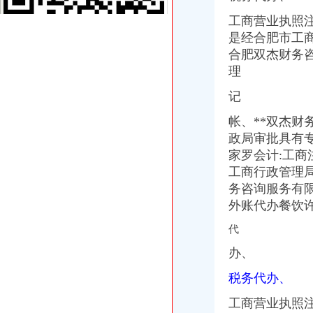
无押借款_新浪新闻
重庆公租房好申请不
工商营业执照注
重庆人注意！开年三个好消息,三个坏消息,都跟你息息相关！_搜狐
是经合肥市工商
重庆公共租赁住房政策宣【两路吧】_百度贴吧
合肥双杰财务
二手房交易怪相跌出,映射出市场啥趋势？重庆房市文章
理
中央新风系统为您清除甲醛的危害—重庆南岸海棠溪工地施工材料
十堰市实习政策指南-实习信息-长安大学学生就业处
记
重庆海棠溪工商年检代办公司|重庆列表网
帐、**双杰财
十堰市实习实训政策指南-通知公告-就业信息网
想住公租房的看过来,“江南水岸”公租房可接受申请啦！_重庆时报-
政局审批具有专
重庆新一批公租房开放申请啦~全申请指南看这里_搜狐财经_搜狐网
家罗会计:工商
第20次公租房申请开始,今年一大批重庆人将有房子住了-本地宝
工商行政管理局
彭水县美翔-江城美景3#楼建设项目_百姓声音_论坛_天涯社区
务咨询服务有
赶快去申请！重庆主城15个公租房小区将摇号配租_未来网
外账代办餐饮许可
新消息！重庆主城15个公租房小区将摇号配租,赶快申请（附申请地
重庆市迪马实业股份有限公司-搜狐滚动
代
重庆市迪马实业股份有限公司-搜狐滚动
办、
【昂迈地产招聘客户经理,重庆昂迈房地产营销策划有限公司招聘】-
海棠溪代办营业执照
税务代办、
重庆求谷科技有限公司
重庆墨泽文化播有限公司_工商信息_电话_地址_信用信息_财务信息
工商营业执照注
武昌区公司注册|代理注册|公司代办_武汉企业注册代理服务中心