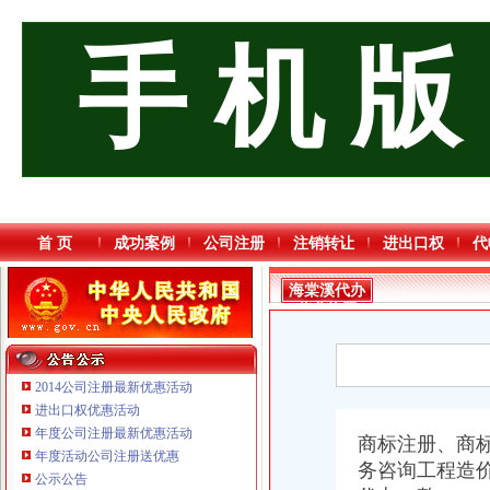
手 机 版
首 页
成功案例
公司注册
注销转让
进出口权
代
海棠溪代办
营业执照
2014公司注册最新优惠活动
进出口权优惠活动
年度公司注册最新优惠活动
商标注册、商
年度活动公司注册送优惠
务咨询工程造
公示公告
重庆鸽牌电线电缆有限公司 渝北10010万 (进出口权)