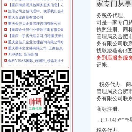
家专门从事
注册公司全城代理中、联系我们会有意想不到的收获哦重庆工商年检
重庆百途商贸有限公司
务税务代理、 
重庆金佳贝企业管理咨询有限公司
司是一家专门从
【重庆金佳贝企业管理咨询有限公司工商信息】-阿土伯工商信息查询
【重庆一手房代理公司招聘|重庆新招聘一手房代理公司信息】-重庆
执照注册
、商
重庆金佳贝企业管理咨询有限公司联系方式_信用报告_工商信息-启信宝
管理局及合肥市
重庆墨泽文化播有限公司_工商信息_电话_地址_信用信息_财务信息
务有限公司联
无押借款_新浪新闻
找耿凌燕会[3图]
金科VISAR国际_冠国际_楼盘对比分析-重庆乐居
务到店服务服
重庆求谷科技有限公司【企业信用,电话,地址,法人】_阿里巴巴
记帐、
重庆长航汽车服务有限公司_【信用信息_诉讼信息_财务信息_注册信息
重庆初识代理记账有限公司_【电话地址_招聘信息_注册信息_信用信息
重庆正盛汽车销售有限公司_【信用信息_诉讼信息_财务信息_注册信息
税务代办、商标
重庆华源水电技术工程有限公司_【信用信息_诉讼信息_财务信息_注册
创业暴利好项目弋莱品牌内衣内裤招各级代理重庆服饰鞋帽今题网
管理局及合肥市
武昌区公司注册|代理注册|公司代办_武汉企业注册代理服务中心
务有限公司联
新11月重庆市商标设计产品生产销售企业黄页.xls-企业管理资源网
商标注册、
重庆新一批公租房开放申请啦~全申请指南看这里_搜狐财经_搜狐网
重庆主城15个公租房即将摇号申请,全攻略拿走不谢！_搜狐财经_
...(11-14)
和记黄埔地产峰_重庆创意公园_楼盘对比分析-重庆乐居
赶快去申请!重庆主城15个公租房小区将摇号配租_凤凰资讯
税务代办、