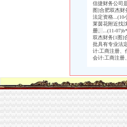
十堰市实习实训政策指南-通知公告-就业信息网
信捷财务公司
想住公租房的看过来,“江南水岸”公租房可接受申请啦！_重庆时报-
图]合肥双杰
重庆新一批公租房开放申请啦~全申请指南看这里_搜狐财经_搜狐网
法定资格...
第20次公租房申请开始,今年一大批重庆人将有房子住了-本地宝
莱茵花附近找沈
彭水县美翔-江城美景3#楼建设项目_百姓声音_论坛_天涯社区
册、
...(11
赶快去申请！重庆主城15个公租房小区将摇号配租_未来网
双杰财务[1图
新消息！重庆主城15个公租房小区将摇号配租,赶快申请（附申请地
重庆市迪马实业股份有限公司-搜狐滚动
批具有专业法定
重庆市迪马实业股份有限公司-搜狐滚动
计:工商注册、代
【昂迈地产招聘客户经理,重庆昂迈房地产营销策划有限公司招聘】-
会计:工商注册